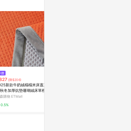
$2,500
降價
降價
皮革收納盒
827
$378
(降$206)
(降$94)
亞洲跨境設計購物平台 Pinkoi
025新款牛奶絨榻榻米床蓋三件
Dr. Cook
秋冬加厚炕墊珊瑚絨床單橙色
0cm x 40c
1%
毯
森購物 ETMall
亞洲跨境設計購物
0.5%
1%