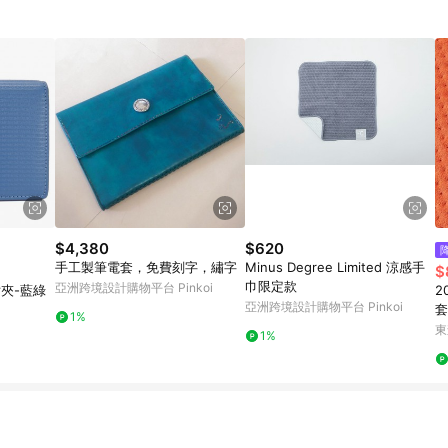
$4,380
$620
手工製筆電套，免費刻字，繡字
Minus Degree Limited 涼感手
$
巾限定款
亞洲跨境設計購物平台 Pinkoi
片夾-藍綠
2
亞洲跨境設計購物平台 Pinkoi
套
1%
蓋
東
1%