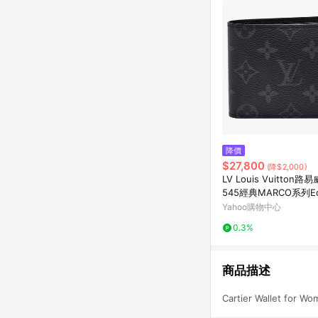
降價
$27,800
(降$2,000)
LV Louis Vuitton路
545經典MARCO系列Ec
布印花摺疊短夾
Yahoo購物中心
0.3%
商品描述
Cartier Wallet for W