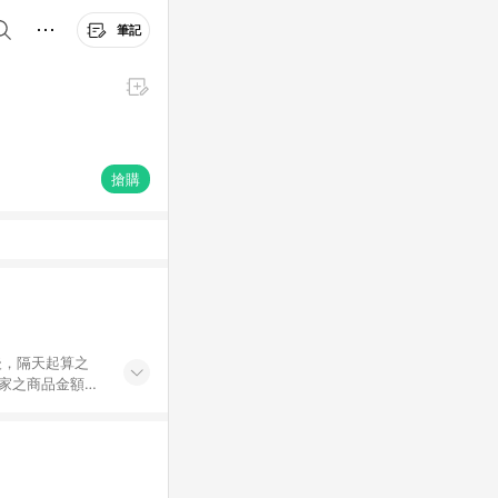
筆記
搶購