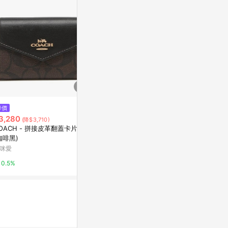
$17,800
降價
降價
GUCCI 專櫃款O
3,280
$15,500
(降$3,710)
(降$9,300)
t/Marmon
OACH - 拼接皮革翻蓋卡片夾
Gucci 金屬縫線雙G Logo 多卡
Yahoo購物中
咖啡黑)
層雙色短夾(黑色藍色)
咪愛
微風精品線上
0.3%
0.5%
5%