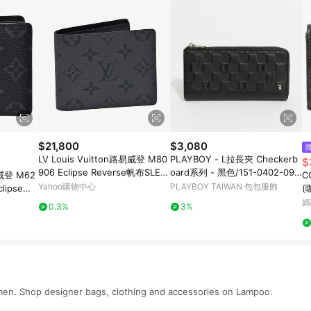
$21,800
$3,080
LV Louis Vuitton路易威登 M80
PLAYBOY - L拉長夾 Checkerb
$
906 Eclipse Reverse帆布SLEN
oard系列 - 黑色/151-0402-09-
易威登 M62
C
DER摺疊短夾(黑)
3
Yahoo購物中心
PLAYBOY TAIWAN 包包服飾
lipse帆
(
媽
0.3%
3%
omen. Shop designer bags, clothing and accessories on Lampoo.