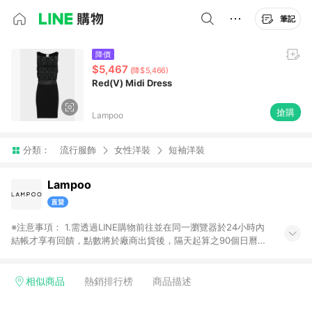
筆記
降價
$5,467
(降$5,466)
Red(V) Midi Dress
搶購
Lampoo
分類：
流行服飾
女性洋裝
短袖洋裝
Lampoo
※注意事項： 1.需透過LINE購物前往並在同一瀏覽器於24小時內
結帳才享有回饋，點數將於廠商出貨後，隔天起算之90個日曆天
陸續確認發送。 2.國際商家之商品金額及回饋點數依據將以商品
未稅價格為準。 3.國際商家之商品金額可能受匯率影響而有微幅
差異。 4.若於商家App下單，不符合LINE購物導購資格。
相似商品
熱銷排行榜
商品描述