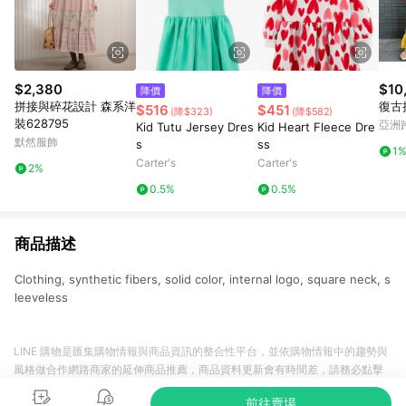
$2,380
$10
降價
降價
拼接與碎花設計 森系洋
復古
$516
$451
(降$323)
(降$582)
裝628795
亞洲
Kid Tutu Jersey Dres
Kid Heart Fleece Dre
Pinko
默然服飾
s
ss
1
Carter's
Carter's
2%
0.5%
0.5%
商品描述
Clothing, synthetic fibers, solid color, internal logo, square neck, s
leeveless
LINE 購物是匯集購物情報與商品資訊的整合性平台，並依購物情報中的趨勢與
風格做合作網路商家的延伸商品推薦，商品資料更新會有時間差，請務必點擊
商品至各合作網路商家，確認現售價與購物條件，一切資訊以合作廠商網頁為
前往賣場
準。