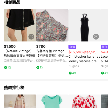
相似商品
$1,500
$780
降價
降價
【NaSuBi Vintage】
古著半身裙.Vintage
$15,598
$49
(降$6,685)
珠飾綴飾高腰古著短褲
【初戀販賣所】長裙.變
Christopher kane res
Lace
形蟲.C014
亞洲跨境設計購物平台
亞洲跨境設計購物平台
idency viscose dress
& GA
Pinkoi
Pinkoi
with laces detail - SE
_Wo
Nugnes
Nugn
1%
1%
LF PORTRAIT RESIDE
4%
4
NCY - gender_Woma
n
熱銷排行榜