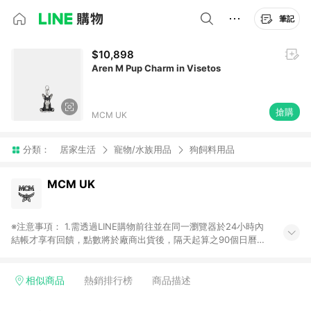
筆記
$10,898
Aren M Pup Charm in Visetos
搶購
MCM UK
分類：
居家生活
寵物/水族用品
狗飼料用品
MCM UK
※注意事項： 1.需透過LINE購物前往並在同一瀏覽器於24小時內
結帳才享有回饋，點數將於廠商出貨後，隔天起算之90個日曆天
陸續確認發送。 2.國際商家之商品金額及回饋點數依據將以商品
未稅價格為準。 3.國際商家之商品金額可能受匯率影響而有微幅
差異。 4.若於商家App下單，不符合LINE購物導購資格。
相似商品
熱銷排行榜
商品描述