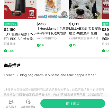
$558
$1,111
限時加碼
限時
【HeroMama】毛掌醫
Mü.LAB暮癒 客製寵物
$2,150
$89
學-狗狗呼吸道氣管順
雕塑-馬爾濟斯 寵物客
【DC寵物有發票】🐾P
【威
暢保養粉50g/氣管保養
製 寵物訂做 寵物紀念
Yahoo購物中心
亞洲跨境設計購物平台
ETLIBRO AIR 餵食器2L
物禮
Pinkoi
Wi-Fi款／按鍵款 寵物
貌帶
蝦皮購物
蝦皮
1%
1%
餵食器 自動餵食器 C0
生理
2.8%
2.
05
布 
商品描述
French Bulldog bag charm in Visetos and faux nappa leather
LINE 購物是匯集購物情報與商品資訊的整合性平台，並依購物情報中的趨勢與
風格做合作網路商家的延伸商品推薦，商品資料更新會有時間差，請務必點擊
商品至各合作網路商家，確認現售價與購物條件，一切資訊以合作廠商網頁為
前往賣場
準。
加入筆記
設定到價通知