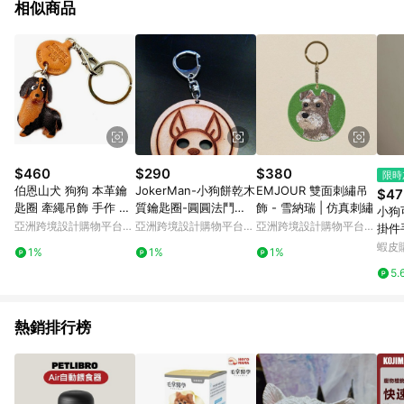
相似商品
$460
$290
$380
限時
伯恩山犬 狗狗 本革鑰
JokerMan-小狗餅乾木
EMJOUR 雙面刺繡吊
$47
匙圈 牽繩吊飾 手作 日
質鑰匙圈-圓圓法鬥
飾 - 雪納瑞 | 仿真刺繡
小狗
本製造 VANCA
【可客製】
亞洲跨境設計購物平台
亞洲跨境設計購物平台
亞洲跨境設計購物平台
掛件
Pinkoi
Pinkoi
Pinkoi
掛飾
蝦皮
1%
1%
1%
5.
熱銷排行榜