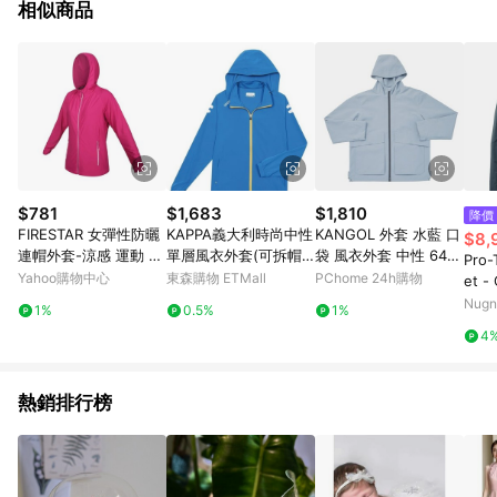
相似商品
$781
$1,683
$1,810
降價
FIRESTAR 女彈性防曬
KAPPA義大利時尚中性
KANGOL 外套 水藍 口
$8,
連帽外套-涼感 運動 慢
單層風衣外套(可拆帽)
袋 風衣外套 中性 645
Pro-
跑 路跑 上衣 JL175-47
義大利藍 31199MWAB
5142112
Yahoo購物中心
東森購物 ETMall
PChome 24h購物
et -
桃紅銀
1
gen
Nugn
1%
0.5%
1%
4
熱銷排行榜