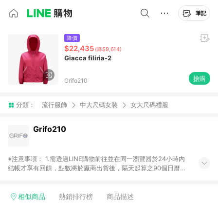
筆記
降價
$22,435
(降$9,614)
Giacca filiria-2
搶購
Grifo210
分類：
流行服飾
中大尺碼女裝
女大尺碼禮服
Grifo210
※注意事項： 1.需透過LINE購物前往並在同一瀏覽器於24小時內
結帳才享有回饋，點數將於廠商出貨後，隔天起算之90個日曆天
陸續確認發送。 2.國際商家之商品金額及回饋點數依據將以商品
未稅價格為準。 3.國際商家之商品金額可能受匯率影響而有微幅
差異。 4.若於商家App下單，不符合LINE購物導購資格。
相似商品
熱銷排行榜
商品描述