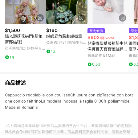
$1,500
$160
歷史低價
歷史
陽光灑落花拱門(新娘
蝴蝶鹿角蕨刺繡徽章
$902
$1,
(降$225)
新郎貓咪)
亞洲跨境設計購物平台
兒童攝影禮服裙新生兒
緞面
Pinkoi
亞洲跨境設計購物平台
滿月百天寶寶蕾絲彈力
夏季
1%
Pinkoi
禮服套裝影樓攝影道具
裙女
東森購物 ETMall
東森購
1%
袍
0.5%
0.
商品描述
Cappuccio regolabile con coulisseChiusura con zipTasche con bott
oneIconico feltrinoLa modella indossa la taglia 0100% poliammide
Made in Romania
LINE 購物是匯集購物情報與商品資訊的整合性平台，並依購物情報中的趨勢與
風格做合作網路商家的延伸商品推薦，商品資料更新會有時間差，請務必點擊
商品至各合作網路商家，確認現售價與購物條件，一切資訊以合作廠商網頁為