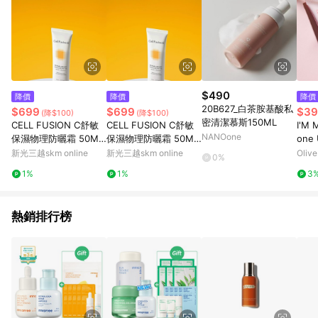
$490
降價
降價
降價
20B627_白茶胺基酸私
$699
$699
$39
(降$100)
(降$100)
密清潔慕斯150ML
CELL FUSION C舒敏
CELL FUSION C舒敏
I'M 
NANOone
保濕物理防曬霜 50ML
保濕物理防曬霜 50ML
one 
SP
SP
新光三越skm online
新光三越skm online
Oliv
0%
1%
1%
3
熱銷排行榜