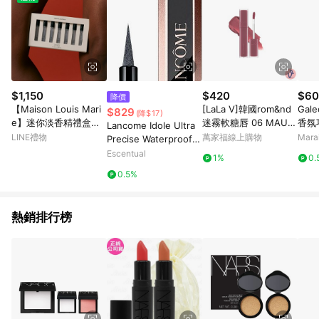
$1,150
$420
$60
降價
【Maison Louis Mari
[LaLa V]韓國rom&nd
Gal
$829
(降$17)
e】迷你淡香精禮盒組
迷霧軟糖唇 06 MAUVI
香氛
Lancome Idole Ultra
(1.5mlX7組)
SH 芋泥啵啵 5g
花糖
LINE禮物
萬家福線上購物
Mar
Precise Waterproof E
ye Liner 1ml 05 - Sha
Escentual
1%
0.
dow Grey
0.5%
熱銷排行榜