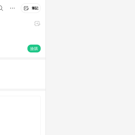
筆記
搶購