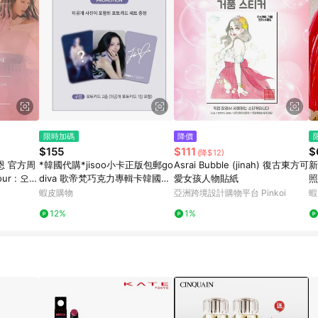
限時加碼
降價
$155
$111
$
(降$12)
知恩 官方周
*韓國代購*jisoo小卡正版包郵go
Asrai Bubble (jinah) 復古東方可
新
ur : 오렌
diva 歌帝梵巧克力專輯卡韓國限
愛女孩人物貼紙
照
邊
定套裝金智秀
藏
蝦皮購物
亞洲跨境設計購物平台 Pinkoi
蝦
12%
1%