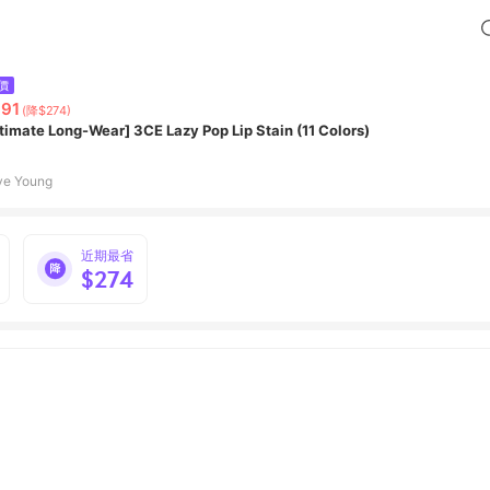
價
91
(降$274)
ltimate Long-Wear] 3CE Lazy Pop Lip Stain (11 Colors)
ve Young
近期最省
$274