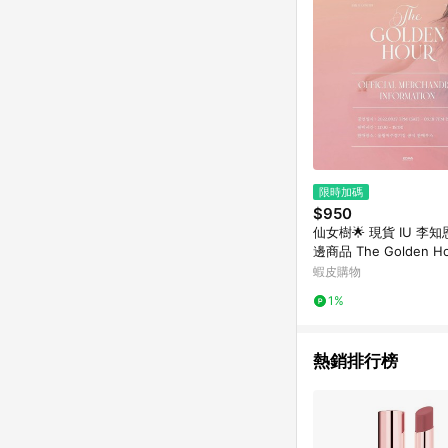
限時加碼
$950
仙女樹🌟 現貨 IU 李
邊商品 The Golden Ho
지 태양 아래 演唱會周
蝦皮購物
1%
熱銷排行榜