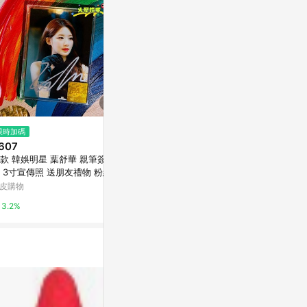
$586
限時加碼
降價
CHOI YE NA 
607
$111
(降$12)
SINGLE ALB
款 韓娛明星 葉舒華 親筆簽名
Sweet Dream Bunny (jinah) vi
Olive Young
 3寸宣傳照 送朋友禮物 粉絲收
ntage 復古可愛女孩人物貼紙
周邊
皮購物
亞洲跨境設計購物平台 Pinkoi
3%
3.2%
1%