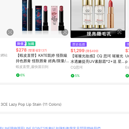
歷史低價
$278
$1,299
$
(雙重省$137)
(降$499)
官方網站
【蝦皮直營】KATE凱婷 怪獸級
【璀璨光妝感】CQ 思珂 璀璨光
U
持色唇膏 怪獸唇膏 經典/限量/Cl
水透嫩提亮UV素顏霜*2+送 星魅
p 
ear Tone微發色/水光/變色 (官
蝦皮直營_最快當日到
晶璨極光唇膏*1(色號隨機)
CQ思珂
Es
方直營)
6%
5%
3CE Lazy Pop Lip Stain (11 Colors)
動
LINE購物護照
LINE POINTS點數紅包
賺點教學
常見問題
聯絡我們