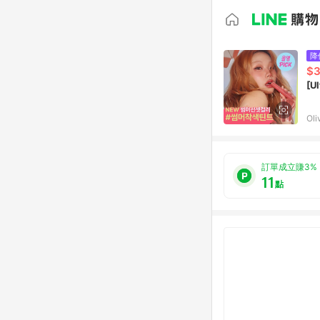
降
$3
[U
Oli
訂單成立賺3%
11
點