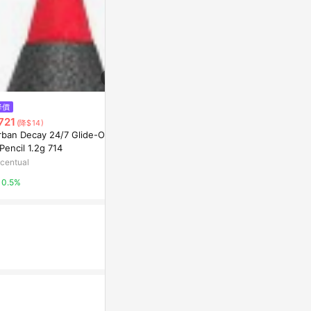
降價
限時加碼
限時加碼
721
$1,500
$499
(降$14)
rban Decay 24/7 Glide-On Li
激情過後嫩唇膏2入禮盒
【新色號】Jud
Pencil 1.2g 714
唇泥 啞光帶閃
NARS台灣官方網站
秋冬 持久顯
centual
蝦皮購物
8%
遮蓋唇紋
0.5%
5.6%