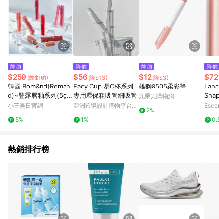
降價
降價
降價
降價
$259
$56
$12
$72
(降$161)
(降$13)
(降$3)
韓國 Rom&nd(Roman
Eacy Cup 易C杯系列
雄獅8505柔彩筆
Lanc
d)~豐露唇釉系列(5g)
專用環保粗吸管細吸管
Shap
九乘九購物網
多款可選
Tea 
小三美日官網
亞洲跨境設計購物平台
Esce
2%
Pinkoi
5%
1%
0.
熱銷排行榜