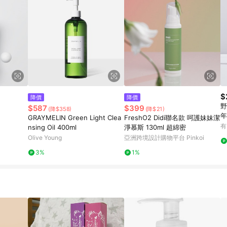
$
降價
降價
野
$587
$399
(降$358)
(降$21)
年
GRAYMELIN Green Light Clea
FreshO2 Didi聯名款 呵護妹妹潔
有
nsing Oil 400ml
淨慕斯 130ml 超綿密
Olive Young
亞洲跨境設計購物平台 Pinkoi
3%
1%