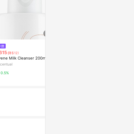
$8,000
$1,500
降價
CLASSIC CLOG BEAMS BLACK
【de第一化
615
(降$12)
液 30ml
AREA 02
vene Milk Cleanser 200ml
京站i購物Qonli
centual
1%
3%
0.5%