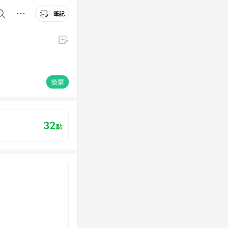
筆記
搶購
32
點