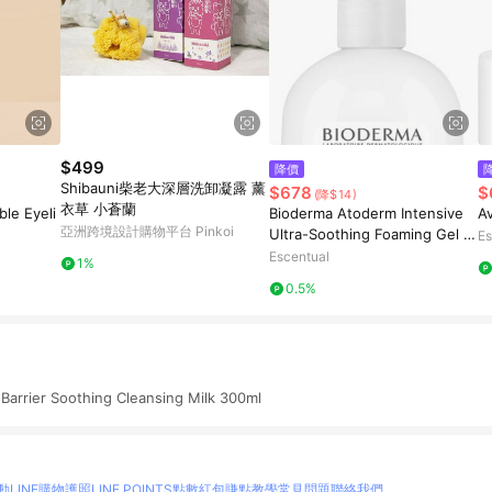
$499
降價
Shibauni柴老大深層洗卸凝露 薰
$678
$
(降$14)
衣草 小蒼蘭
ble Eyeli
Bioderma Atoderm Intensive
A
亞洲跨境設計購物平台 Pinkoi
Ultra-Soothing Foaming Gel 5
Es
00ml
Escentual
1%
0.5%
arrier Soothing Cleansing Milk 300ml
動
LINE購物護照
LINE POINTS點數紅包
賺點教學
常見問題
聯絡我們