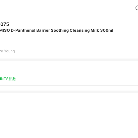
,075
MISO D-Panthenol Barrier Soothing Cleansing Milk 300ml
ve Young
%
OINTS點數