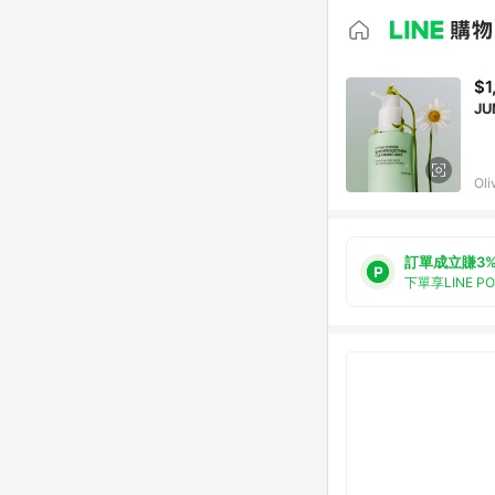
$1
JU
Oli
訂單成立賺3
下單享LINE P