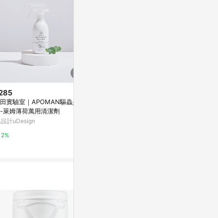
285
$891
歷史低價
田實驗室｜APOMAN驅蟲少
透明質酸滋潤補
$520
(降$240)
-萊姆薄荷萬用清潔劑
300ml )
【給你最好的】溫和洗劑💗一滴
.設計uDesign
亞洲跨境設計購物
潔淨 懶洋洋酵素植萃手洗精​350
ml(1入)
LINE禮物
2%
1%