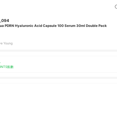
,094
ua PDRN Hyaluronic Acid Capsule 100 Serum 30ml Double Pack
ve Young
%
OINTS點數