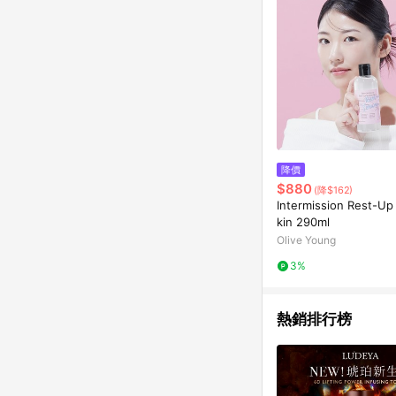
降價
$880
(降$162)
Intermission Rest-Up
kin 290ml
Olive Young
3%
熱銷排行榜