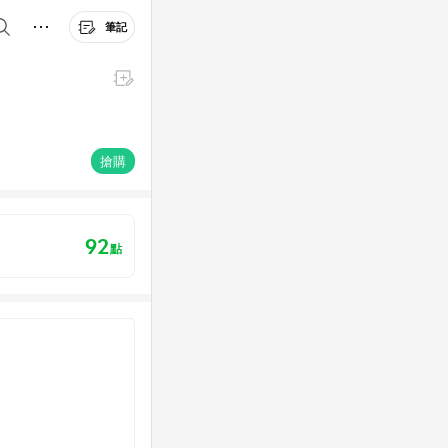
筆記
搶購
92
點