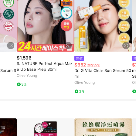
$1,596
降價
S. NATURE Perfect Aqua Mak
$652
$
(降$553)
e Up Base Prep 30ml
 Serum S
Dr. G Vita Clear Sun Serum 50
m
Olive Young
ml
S
Olive Young
Ol
3%
3%