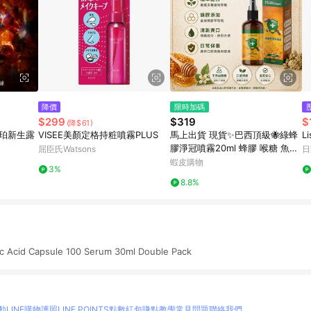
降價
限時加碼
$299
$319
$
(降$61)
琥珀新生露
VISEE美顏定格持粧噴霧PLUS
馬上出貨 現貨✨巴西頂級🐝綠蜂
L
膠淨冠噴霧20ml 蜂膠 喉糖 魚腥
屈臣氏Watsons
日
草
蝦皮購物
3%
8.8%
c Acid Capsule 100 Serum 30ml Double Pack
動
LINE購物護照
LINE POINTS點數紅包
賺點教學
常見問題
聯絡我們