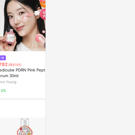
$163
$2,312
降價
BB LAB Milk Thistle Power Sh
ISOI Brighte
782
(降$195)
ot 1ea
20ml+Cream
edicube PDRN Pink Peptide
Olive Young
Olive Young
erum 30ml
ive Young
3%
3%
3%