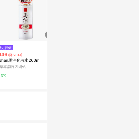
歷史低價
降價
限時加碼
146
$640
$1,000
(降$103)
(降$572)
ishan馬油化妝水260ml
The Body Shop 美體小鋪 Vitam
金盞花精華修
in E Moisturising Toner 250ml
藥本舖官方網站
Kiehl's契爾氏
-化妝水/保濕噴霧
草莓網
3%
10%
1%