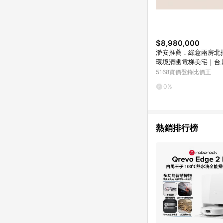
$8,980,000
潘安推薦．綠意兩房北
環境清幽電梯美宅｜台
區溫泉路
5168實價登錄比價王
0%
熱銷排行榜