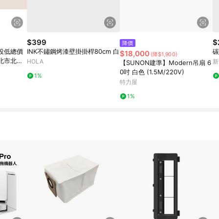
$399
$
降價
投低總價
INK不鏽鋼烤漆壁掛掛桿80cm 白
碳
$18,000
(降$1,900)
北市北投
HOLA
新
【SUNON建準】Modern吊扇 6
0吋 白色 (1.5M/220V)
1%
特力屋
1%