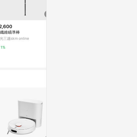
2,600
降價
降價
纖維瞄準棒
$4,335
$2,100
(降$764)
(降$1
光三越skm online
貝斯特 52吋三葉工業吊扇 遙控
複刻版單吊燈 B1
款 寶石紅
YP燈飾
1%
東森購物 ETMall
5%
0.5%