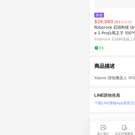
降價
$28,980
(降$31,019)
Roborock 石頭科技 Qr
e 2 Pro白馬王子 10
能掃拖機器人(雙門檻越障
Roborock 石頭科技線上
m/25000Pa/機身7.98 
5%
熱水洗/三重零纏繞)
商品描述
Xiaomi 掃拖機器人 X1
LINE購物推薦
下載LINE購物App
最新活
LINE 購物是匯集購
時間差，請務必點擊商品
加入筆記
設定到價通知