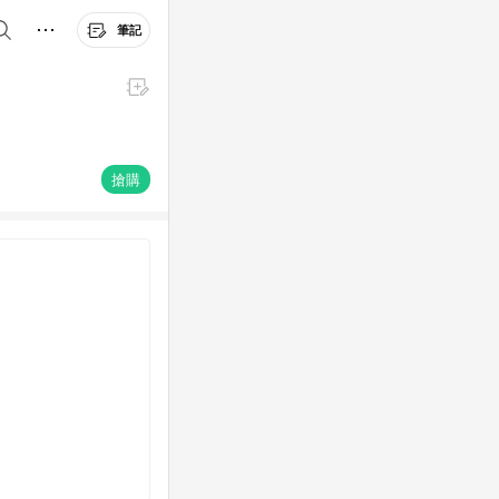
筆記
搶購