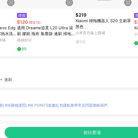
$219
降價
Xiaomi 掃拖機器人 S20 主刷罩
$120
$
(降$79)
黑色
evo Edg
適用 Dreame追覓 L20 Ultra 滾
X
小米官方線上商城
0°C熱水洗全
刷 膠刷 拖布 集塵袋 邊刷 掃地機
小
3+1c
器人掃地機掃拖機推薦配件 綠綠
商城
綠綠好日
0%
cm/100度
好日
8%
0+ 邊刷
動
LINE購物護照
LINE POINTS點數紅包
賺點教學
常見問題
聯絡我們
物情報與商品資訊的整合性平台，並依購物情報中的趨勢與風格做合作網路商家的延伸商
前往賣場
至各合作網路商家，確認現售價與購物條件，一切資訊以合作廠商網頁為準。