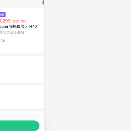
$538
降價
降價
【3美日直購】iRobot 原廠 Braa
7,299
$3,999
(降$1,700)
(降$1
va Jet m6/240 清潔劑1罐 473m
iaomi 掃拖機器人 H40
Xiaomi 掃拖
l 適用擦地拖地機器人抹地機
台灣樂天市場
米官方線上商城
小米官方線上
3%
2%
2%
品推薦，商品資料更新會有