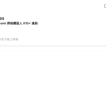
99
aomi 掃拖機器人 X10+ 邊刷
米官方線上商城