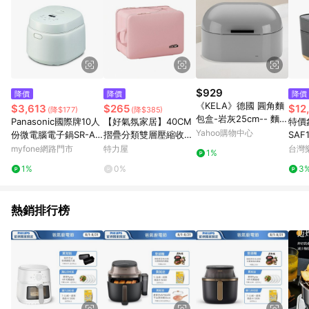
$929
降價
降價
降價
《KELA》德國 圓角麵
$3,613
$265
$12
(降$177)
(降$385)
包盒-岩灰25cm-- 麵包
Panasonic國際牌10人
【好氣氛家居】40CM
特價象
收納籃 食物盒
Yahoo購物中心
份微電腦電子鍋SR-A11
摺疊分類雙層壓縮收納
SAF
8D(無安裝 純配送至一
袋/行李袋/旅行袋/收納
微電
myfone網路門市
特力屋
台灣
1%
樓)
包/分裝包粉紅色
額下
1%
0%
3
號最高
止
熱銷排行榜