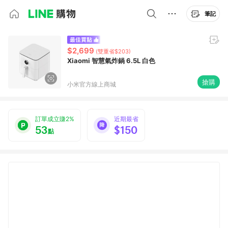
筆記
$2,699
(雙重省$203)
Xiaomi 智慧氣炸鍋 6.5L 白色
搶購
小米官方線上商城
訂單成立賺2%
近期最省
53
$150
點