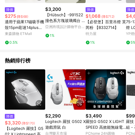
$3,200
降價
降價
降價
【Hübsch】-991522
$275
$1,068
$4,
(降$68)
(降$712)
撞色系方塊玻璃燭台 擺
適用于蘋果17磁吸手機
【必登堡】百里吊燈 芙
75
飾 紙鎮
亞洲跨境設計購物平台
殼15pm彩迷14plus雙
芮粉 【B332714】
燈 L0
Pinkoi
層p硅膠iphone16pro
東森購物 ETMall
特力屋
YP燈
1%
max軍旅保護套戰術防
0.5%
1%
5
摔高級耐用磨軍事風m
agsafe
熱銷排行榜
$2,290
$3,490
$99
降價
Logitech 羅技 G502 X
羅技G G502 X LIGHT
羅技 
$3,320
(降$170)
遊戲滑鼠 白
SPEED 高效能無線電
組 -
【Logitech 羅技】G5
競滑鼠-白
台灣樂天市場
PChome 24h購物
PCh
02 X Lightspeed 高效