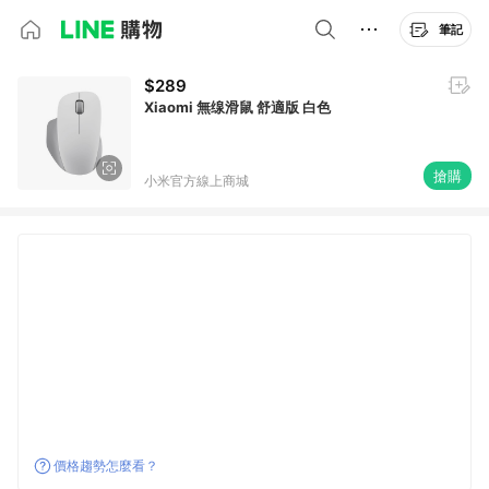
筆記
$289
Xiaomi 無缐滑鼠 舒適版 白色
搶購
小米官方線上商城
價格趨勢怎麼看？