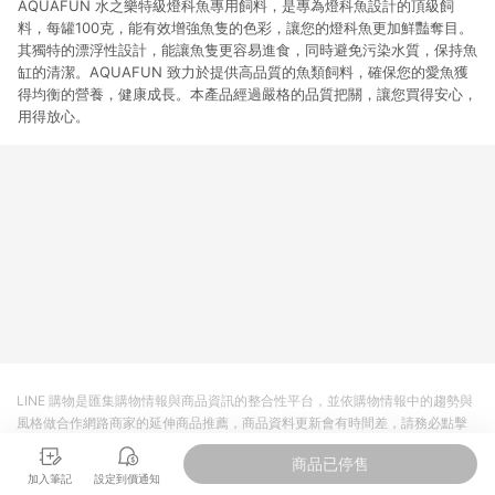
AQUAFUN 水之樂特級燈科魚專用飼料，是專為燈科魚設計的頂級飼
料，每罐100克，能有效增強魚隻的色彩，讓您的燈科魚更加鮮豔奪目。
其獨特的漂浮性設計，能讓魚隻更容易進食，同時避免污染水質，保持魚
缸的清潔。AQUAFUN 致力於提供高品質的魚類飼料，確保您的愛魚獲
得均衡的營養，健康成長。本產品經過嚴格的品質把關，讓您買得安心，
用得放心。
LINE 購物是匯集購物情報與商品資訊的整合性平台，並依購物情報中的趨勢與
風格做合作網路商家的延伸商品推薦，商品資料更新會有時間差，請務必點擊
商品至各合作網路商家，確認現售價與購物條件，一切資訊以合作廠商網頁為
商品已停售
準。
加入筆記
設定到價通知