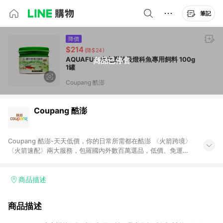
筆記
降價
$214
(降$24)
AQUAFUN 水之樂特級燈科魚專用飼料 100g
商品已停售
1罐
Coupang 酷澎
Coupang 酷澎
Coupang 酷澎-天天低價，你的日常所需都在酷澎 〈火箭跨境〉
〈火箭速配〉兩大服務，包羅國內外數百萬選品，低價、免運，
隔日出貨直送到府。挑戰市場最低價，再享免運優惠，食品、保
健、美妝、母嬰、服飾等，快來選購。 WOW！會員 無條件免運
加入WOW會員告別湊免運，火箭速配、火箭跨境優質選品不限金
商品描述
額快速配送，想買就能買。
商品描述