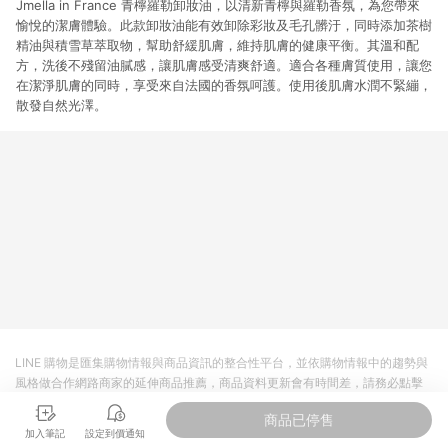
Jmella in France 青檸羅勒卸妝油，以清新青檸與羅勒香氛，為您帶來
愉悅的潔膚體驗。此款卸妝油能有效卸除彩妝及毛孔髒汙，同時添加茶樹
精油與積雪草萃取物，幫助舒緩肌膚，維持肌膚的健康平衡。其溫和配
方，洗後不殘留油膩感，讓肌膚感受清爽舒適。適合各種膚質使用，讓您
在潔淨肌膚的同時，享受來自法國的香氛呵護。使用後肌膚水潤不緊繃，
散發自然光澤。
LINE 購物是匯集購物情報與商品資訊的整合性平台，並依購物情報中的趨勢與
風格做合作網路商家的延伸商品推薦，商品資料更新會有時間差，請務必點擊
商品至各合作網路商家，確認現售價與購物條件，一切資訊以合作廠商網頁為
商品已停售
準。
加入筆記
設定到價通知