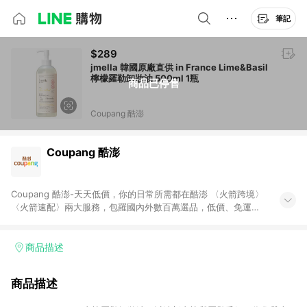
筆記
$289
jmella 韓國原廠直供 in France Lime&Basil
檸檬羅勒卸妝油 500ml 1瓶
商品已停售
Coupang 酷澎
Coupang 酷澎
Coupang 酷澎-天天低價，你的日常所需都在酷澎 〈火箭跨境〉
〈火箭速配〉兩大服務，包羅國內外數百萬選品，低價、免運，
隔日出貨直送到府。挑戰市場最低價，再享免運優惠，食品、保
健、美妝、母嬰、服飾等，快來選購。 WOW！會員 無條件免運
加入WOW會員告別湊免運，火箭速配、火箭跨境優質選品不限金
商品描述
額快速配送，想買就能買。
商品描述