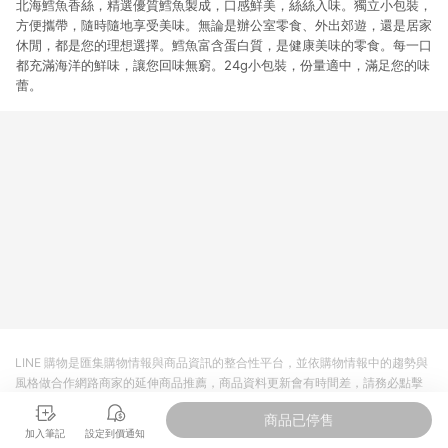
北海鱈魚香絲，精選優質鱈魚製成，口感鮮美，絲絲入味。獨立小包裝，
方便攜帶，隨時隨地享受美味。無論是辦公室零食、外出郊遊，還是居家
休閒，都是您的理想選擇。鱈魚富含蛋白質，是健康美味的零食。每一口
都充滿海洋的鮮味，讓您回味無窮。24g小包裝，份量適中，滿足您的味
蕾。
LINE 購物是匯集購物情報與商品資訊的整合性平台，並依購物情報中的趨勢與
風格做合作網路商家的延伸商品推薦，商品資料更新會有時間差，請務必點擊
商品至各合作網路商家，確認現售價與購物條件，一切資訊以合作廠商網頁為
商品已停售
準。
加入筆記
設定到價通知