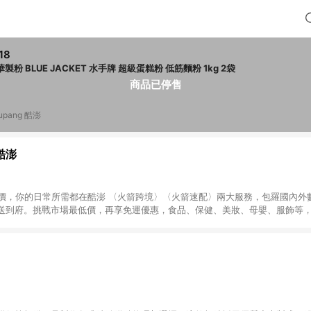
18
聯華製粉 BLUE JACKET 水手牌 超級蛋糕粉 低筋麵粉 1kg 2袋
商品已停售
upang 酷澎
 酷澎
天天低價，你的日常所需都在酷澎 〈火箭跨境〉〈火箭速配〉兩大服務，包羅國內
送到府。挑戰市場最低價，再享免運優惠，食品、保健、美妝、母嬰、服飾等
免運 加入WOW會員告別湊免運，火箭速配、火箭跨境優質選品不限金額快速配