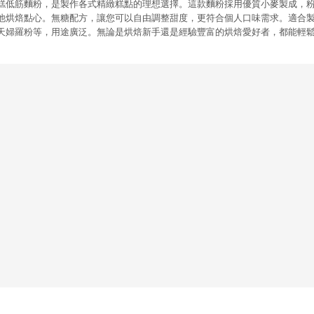
糕低筋麵粉，是製作各式精緻糕點的理想選擇。這款麵粉採用優質小麥製成，
他烘焙點心。無糖配方，讓您可以自由調整甜度，更符合個人口味需求。適合
天婦羅粉等，用途廣泛。無論是烘焙新手還是經驗豐富的烘焙愛好者，都能輕鬆