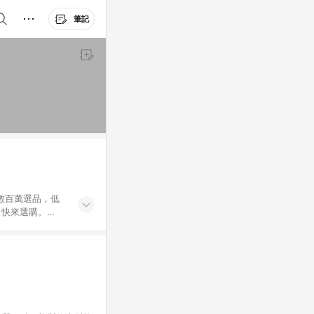
筆記
外數百萬選品，低
，快來選購。
送，想買就能買。