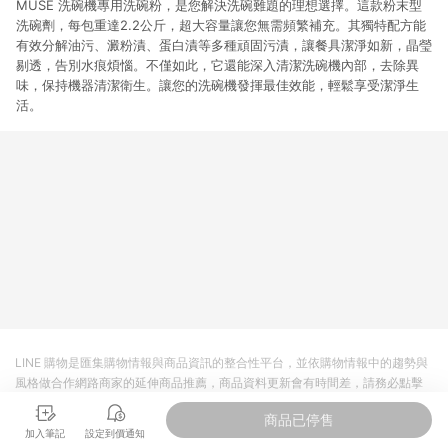
MUSE 洗碗機專用洗碗粉，是您解決洗碗難題的理想選擇。這款粉末型
洗碗劑，每包重達2.2公斤，超大容量讓您無需頻繁補充。其獨特配方能
有效分解油污、澱粉漬、蛋白漬等多種頑固污漬，讓餐具潔淨如新，晶瑩
剔透，告別水痕煩惱。不僅如此，它還能深入清潔洗碗機內部，去除異
味，保持機器清潔衛生。讓您的洗碗機發揮最佳效能，輕鬆享受潔淨生
活。
LINE 購物是匯集購物情報與商品資訊的整合性平台，並依購物情報中的趨勢與
風格做合作網路商家的延伸商品推薦，商品資料更新會有時間差，請務必點擊
商品至各合作網路商家，確認現售價與購物條件，一切資訊以合作廠商網頁為
商品已停售
準。
加入筆記
設定到價通知