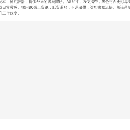
記本，簡約設計，提供舒適的書寫體驗。A5尺寸，方便攜帶，黑色封面更顯專
或日常靈感。採用80張上質紙，紙質滑順，不易滲墨，讓您書寫流暢。無論是
升工作效率。