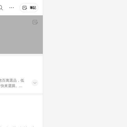
筆記
外數百萬選品，低
，快來選購。
送，想買就能買。