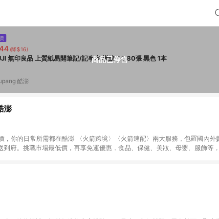
價
44
(降$16)
MUJI 無印良品 上質紙易開筆記/記事本 橫線 A5 80張 黑色 1本
商品已停售
upang 酷澎
 酷澎
天天低價，你的日常所需都在酷澎 〈火箭跨境〉〈火箭速配〉兩大服務，包羅國內
送到府。挑戰市場最低價，再享免運優惠，食品、保健、美妝、母嬰、服飾等
免運 加入WOW會員告別湊免運，火箭速配、火箭跨境優質選品不限金額快速配