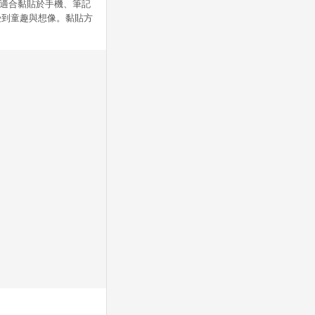
，適合黏貼於手機、筆記
受到童趣與想像。黏貼方