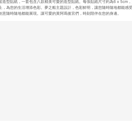
船造型貼紙，一套包含八款精美可愛的造型貼紙。每張貼紙尺寸約為6 x 5cm
上，為您的生活增添色彩。夢之船主題設計，色彩鮮明，讓您隨時隨地都能感
創意隨時隨地都能展現。讓可愛的黃阿瑪後宮們，時刻陪伴在您的身邊。