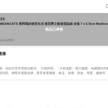
233
商品已停售
upang 酷澎
 酷澎
天天低價，你的日常所需都在酷澎 〈火箭跨境〉〈火箭速配〉兩大服務，包羅國內
送到府。挑戰市場最低價，再享免運優惠，食品、保健、美妝、母嬰、服飾等
免運 加入WOW會員告別湊免運，火箭速配、火箭跨境優質選品不限金額快速配