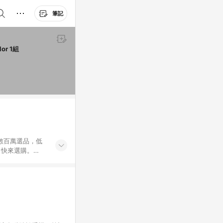
筆記
FUMEANCATS 黃阿瑪的後宮生活 後宮夢之船造型貼紙 全套 7 x 5.5cm Multicolor 1組
外數百萬選品，低
，快來選購。
送，想買就能買。