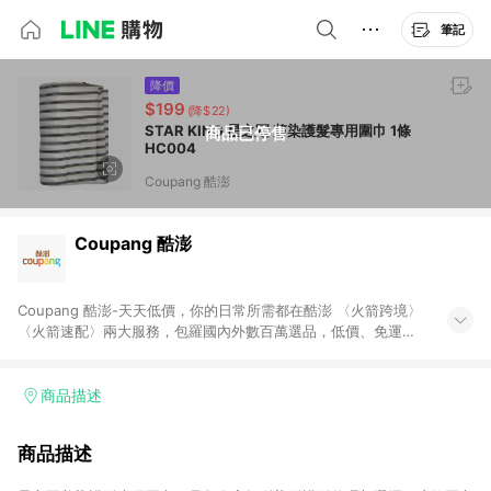
筆記
降價
$199
(降$22)
STAR KING 星之冠 剪染護髮專用圍巾 1條
商品已停售
HC004
Coupang 酷澎
Coupang 酷澎
Coupang 酷澎-天天低價，你的日常所需都在酷澎 〈火箭跨境〉
〈火箭速配〉兩大服務，包羅國內外數百萬選品，低價、免運，
隔日出貨直送到府。挑戰市場最低價，再享免運優惠，食品、保
健、美妝、母嬰、服飾等，快來選購。 WOW！會員 無條件免運
加入WOW會員告別湊免運，火箭速配、火箭跨境優質選品不限金
商品描述
額快速配送，想買就能買。
商品描述