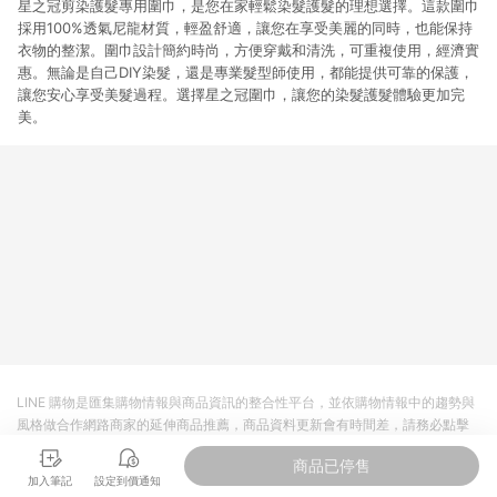
星之冠剪染護髮專用圍巾，是您在家輕鬆染髮護髮的理想選擇。這款圍巾
採用100%透氣尼龍材質，輕盈舒適，讓您在享受美麗的同時，也能保持
衣物的整潔。圍巾設計簡約時尚，方便穿戴和清洗，可重複使用，經濟實
惠。無論是自己DIY染髮，還是專業髮型師使用，都能提供可靠的保護，
讓您安心享受美髮過程。選擇星之冠圍巾，讓您的染髮護髮體驗更加完
美。
LINE 購物是匯集購物情報與商品資訊的整合性平台，並依購物情報中的趨勢與
風格做合作網路商家的延伸商品推薦，商品資料更新會有時間差，請務必點擊
商品至各合作網路商家，確認現售價與購物條件，一切資訊以合作廠商網頁為
商品已停售
準。
加入筆記
設定到價通知