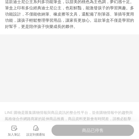
這款迪士尼公主系列多功能筆盒，以甜美的桃色為主色調，夢幻感十足。
筆盒上印有多位經典迪士尼公主，色彩鮮豔，能激發孩子的學習興趣。多
功能設計，不僅能收納筆、橡皮擦等文具，還配備了削筆器、筆插等實用
功能，讓孩子輕鬆整理學習用品，讓家長更放心。這款筆盒不僅是學習的
好幫手，更是陪伴孩子快樂成長的夥伴。
LINE 購物是匯集購物情報與商品資訊的整合性平台，並依購物情報中的趨勢與
風格做合作網路商家的延伸商品推薦，商品資料更新會有時間差，請務必點擊
商品至各合作網路商家，確認現售價與購物條件，一切資訊以合作廠商網頁為
商品已停售
準。
加入筆記
設定到價通知