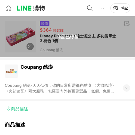
筆記
降價
$364
(降$38)
Disney Princesses 迪士尼公主 多功能筆盒
商品已停售
3 桃色 1個
Coupang 酷澎
Coupang 酷澎
Coupang 酷澎-天天低價，你的日常所需都在酷澎 〈火箭跨境〉
〈火箭速配〉兩大服務，包羅國內外數百萬選品，低價、免運，
隔日出貨直送到府。挑戰市場最低價，再享免運優惠，食品、保
健、美妝、母嬰、服飾等，快來選購。 WOW！會員 無條件免運
加入WOW會員告別湊免運，火箭速配、火箭跨境優質選品不限金
商品描述
額快速配送，想買就能買。
商品描述