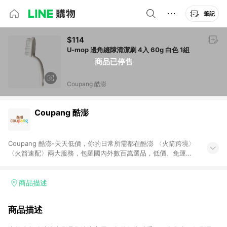
筆記
$114
U-mop 邊角縫隙清潔刷 4入 60g 白色 1組
商品已停售
Coupang 酷澎
Coupang 酷澎
Coupang 酷澎-天天低價，你的日常所需都在酷澎 〈火箭跨境〉
〈火箭速配〉兩大服務，包羅國內外數百萬選品，低價、免運，
隔日出貨直送到府。挑戰市場最低價，再享免運優惠，食品、保
健、美妝、母嬰、服飾等，快來選購。 WOW！會員 無條件免運
加入WOW會員告別湊免運，火箭速配、火箭跨境優質選品不限金
商品描述
額快速配送，想買就能買。
商品描述