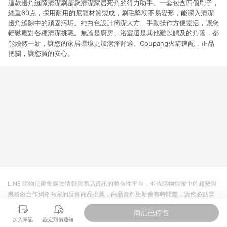
這款邊角縫隙清潔刷是您清潔家居死角的得力助手。一套包含四個刷子，
總重60克，採用耐用的尼龍材質製成，刷毛堅韌不易變形，能深入清潔
邊角縫隙中的頑固污垢。純白色設計簡潔大方，手動操作方便靈活，讓您
輕鬆應對各種清潔挑戰。無論是廚房、浴室還是其他難以觸及的角落，都
能煥然一新，讓您的家居環境更加潔淨舒適。Coupang火箭速配，正品
把關，讓您買的安心。
LINE 購物是匯集購物情報與商品資訊的整合性平台，並依購物情報中的趨勢與
風格做合作網路商家的延伸商品推薦，商品資料更新會有時間差，請務必點擊
商品至各合作網路商家，確認現售價與購物條件，一切資訊以合作廠商網頁為
商品已停售
準。
加入筆記
設定到價通知