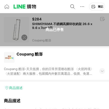
筆記
$284
SHIMOYAMA 不銹鋼高腳杯收納架 26.6 x
9.6 x 7cm 1個
商品已停售
Coupang 酷澎
Coupang 酷澎
Coupang 酷澎-天天低價，你的日常所需都在酷澎 〈火箭跨境〉
〈火箭速配〉兩大服務，包羅國內外數百萬選品，低價、免運，
隔日出貨直送到府。挑戰市場最低價，再享免運優惠，食品、保
健、美妝、母嬰、服飾等，快來選購。 WOW！會員 無條件免運
加入WOW會員告別湊免運，火箭速配、火箭跨境優質選品不限金
商品描述
額快速配送，想買就能買。
商品描述