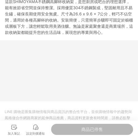
這款SHIMOYAMA不銹鋼高腳杯收納架，是您廚房或吧台的理想選擇，
能有效節省空間並保持整潔。採用優質304不銹鋼製成，堅固耐用且不易
生鏽，確保長期使用安全無虞。尺寸為26.6 x 9.6 x 7公分，輕巧不佔空
間，適用於各種高腳杯的收納。安裝簡便，只需簡單步驟即可固定於櫥櫃
或層板下方，讓您輕鬆取用美酒佳釀。無論是家庭聚會還是商業場所，這
款收納架都能提升您的生活品味，展現您的專業與用心。
LINE 購物是匯集購物情報與商品資訊的整合性平台，並依購物情報中的趨勢與
風格做合作網路商家的延伸商品推薦，商品資料更新會有時間差，請務必點擊
商品至各合作網路商家，確認現售價與購物條件，一切資訊以合作廠商網頁為
商品已停售
準。
加入筆記
設定到價通知