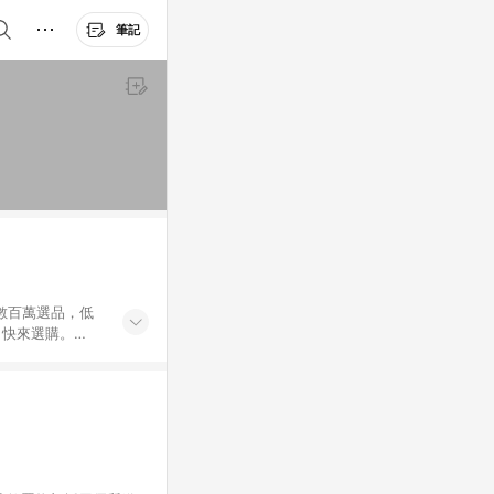
筆記
外數百萬選品，低
，快來選購。
送，想買就能買。