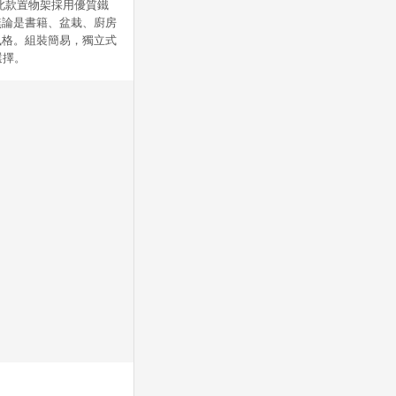
。此款置物架採用優質鐵
無論是書籍、盆栽、廚房
風格。組裝簡易，獨立式
選擇。