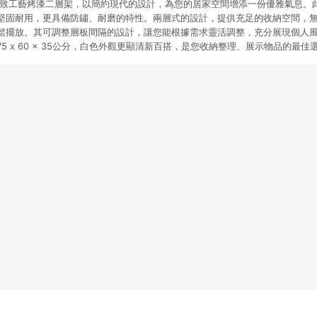
百備 極致工藝烤漆二層架，以簡約現代的設計，為您的居家空間增添一份優雅氣息
堅固耐用，更具備防鏽、耐磨的特性。兩層式的設計，提供充足的收納空間，
鬆擺放。其可調整層板間隔的設計，讓您能根據需求靈活調整，充分展現個人
5 x 60 x 35公分，白色外觀更顯清新百搭，是您收納整理、展示物品的最佳