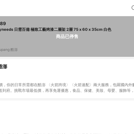
789
dayneeds 日需百備 極致工藝烤漆二層架 2層 75 x 60 x 35cm 白色
商品已停售
upang 酷澎
 酷澎
天天低價，你的日常所需都在酷澎 〈火箭跨境〉〈火箭速配〉兩大服務，包羅國內
送到府。挑戰市場最低價，再享免運優惠，食品、保健、美妝、母嬰、服飾等
免運 加入WOW會員告別湊免運，火箭速配、火箭跨境優質選品不限金額快速配