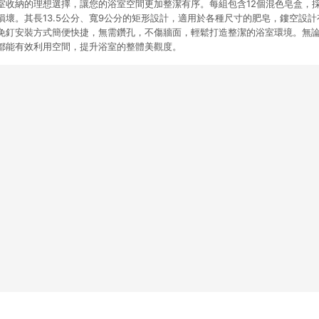
室收納的理想選擇，讓您的浴室空間更加整潔有序。每組包含12個混色皂盒，
損壞。其長13.5公分、寬9公分的矩形設計，適用於各種尺寸的肥皂，鏤空設
免釘安裝方式簡便快捷，無需鑽孔，不傷牆面，輕鬆打造整潔的浴室環境。無
都能有效利用空間，提升浴室的整體美觀度。