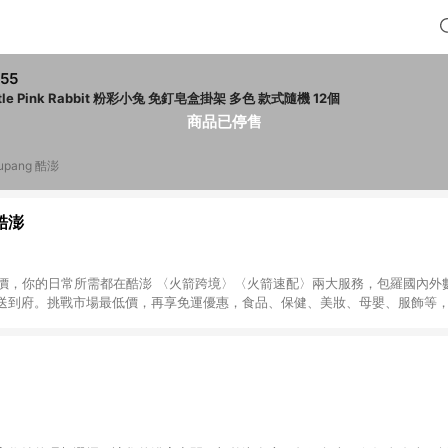
55
Little Pink Rabbit 粉彩小兔 免釘皂盒掛架 多色 款式隨機 12個
商品已停售
upang 酷澎
 酷澎
天天低價，你的日常所需都在酷澎 〈火箭跨境〉〈火箭速配〉兩大服務，包羅國內
送到府。挑戰市場最低價，再享免運優惠，食品、保健、美妝、母嬰、服飾等
免運 加入WOW會員告別湊免運，火箭速配、火箭跨境優質選品不限金額快速配