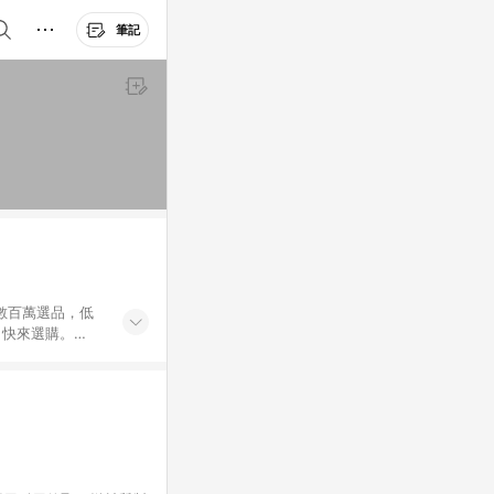
筆記
外數百萬選品，低
，快來選購。
送，想買就能買。