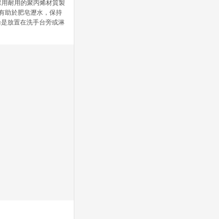
採用耐用的聚丙烯材質製
計有助於肥皂瀝水，保持
論是放置在洗手台旁或淋