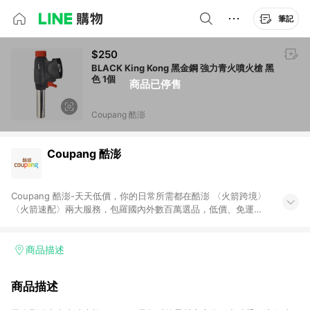
筆記
$250
BLACK King Kong 黑金鋼 強力青火噴火槍 黑
色 1個
商品已停售
Coupang 酷澎
Coupang 酷澎
Coupang 酷澎-天天低價，你的日常所需都在酷澎 〈火箭跨境〉
〈火箭速配〉兩大服務，包羅國內外數百萬選品，低價、免運，
隔日出貨直送到府。挑戰市場最低價，再享免運優惠，食品、保
健、美妝、母嬰、服飾等，快來選購。 WOW！會員 無條件免運
加入WOW會員告別湊免運，火箭速配、火箭跨境優質選品不限金
商品描述
額快速配送，想買就能買。
商品描述