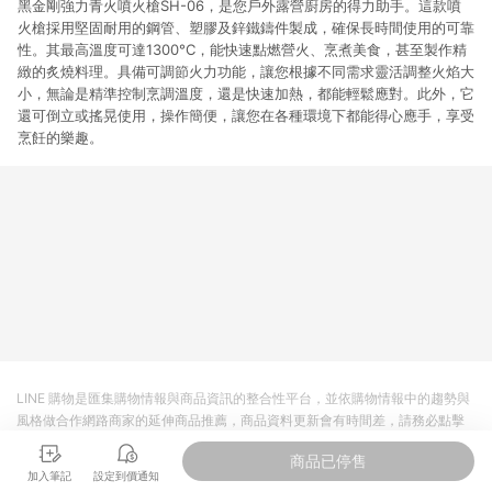
黑金剛強力青火噴火槍SH-06，是您戶外露營廚房的得力助手。這款噴
火槍採用堅固耐用的鋼管、塑膠及鋅鐵鑄件製成，確保長時間使用的可靠
性。其最高溫度可達1300°C，能快速點燃營火、烹煮美食，甚至製作精
緻的炙燒料理。具備可調節火力功能，讓您根據不同需求靈活調整火焰大
小，無論是精準控制烹調溫度，還是快速加熱，都能輕鬆應對。此外，它
還可倒立或搖晃使用，操作簡便，讓您在各種環境下都能得心應手，享受
烹飪的樂趣。
LINE 購物是匯集購物情報與商品資訊的整合性平台，並依購物情報中的趨勢與
風格做合作網路商家的延伸商品推薦，商品資料更新會有時間差，請務必點擊
商品至各合作網路商家，確認現售價與購物條件，一切資訊以合作廠商網頁為
商品已停售
準。
加入筆記
設定到價通知