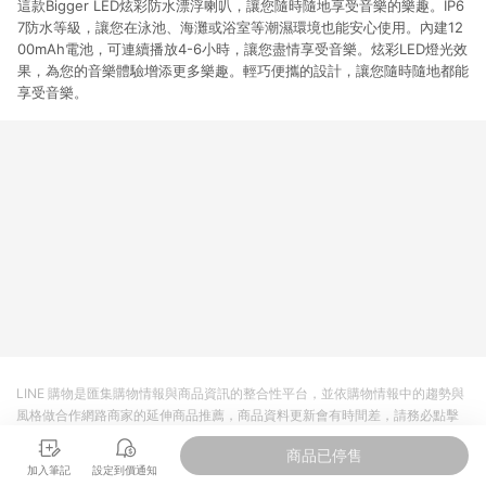
這款Bigger LED炫彩防水漂浮喇叭，讓您隨時隨地享受音樂的樂趣。IP6
7防水等級，讓您在泳池、海灘或浴室等潮濕環境也能安心使用。內建12
00mAh電池，可連續播放4-6小時，讓您盡情享受音樂。炫彩LED燈光效
果，為您的音樂體驗增添更多樂趣。輕巧便攜的設計，讓您隨時隨地都能
享受音樂。
LINE 購物是匯集購物情報與商品資訊的整合性平台，並依購物情報中的趨勢與
風格做合作網路商家的延伸商品推薦，商品資料更新會有時間差，請務必點擊
商品至各合作網路商家，確認現售價與購物條件，一切資訊以合作廠商網頁為
商品已停售
準。
加入筆記
設定到價通知