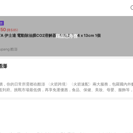
價
350
(降$85)
ISTA 伊士達 電動除油膜CO2溶解器 I-515 5.5 x 4 x 13cm 1個
商品已停售
upang 酷澎
 酷澎
天天低價，你的日常所需都在酷澎 〈火箭跨境〉〈火箭速配〉兩大服務，包羅國內
送到府。挑戰市場最低價，再享免運優惠，食品、保健、美妝、母嬰、服飾等
免運 加入WOW會員告別湊免運，火箭速配、火箭跨境優質選品不限金額快速配