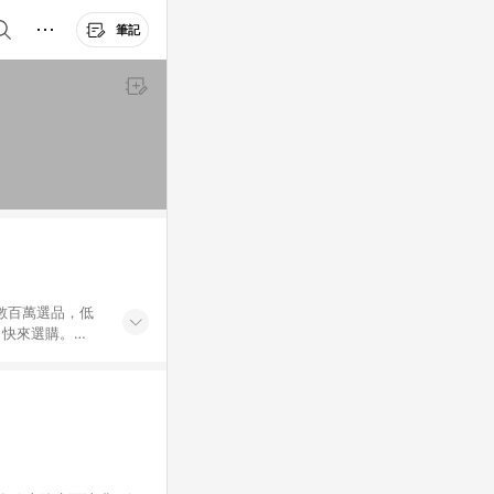
筆記
外數百萬選品，低
，快來選購。
送，想買就能買。