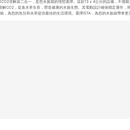
除油膜CO2溶解器二合一，是您水族箱的理想選擇。這款13 x 4公分的設備，不
溶解CO2，促進水草生長，營造健康的水族生態。其電動設計確保穩定運作，
族箱，為您的魚兒和水草提供最佳的生活環境。選擇ISTA，為您的水族箱帶來