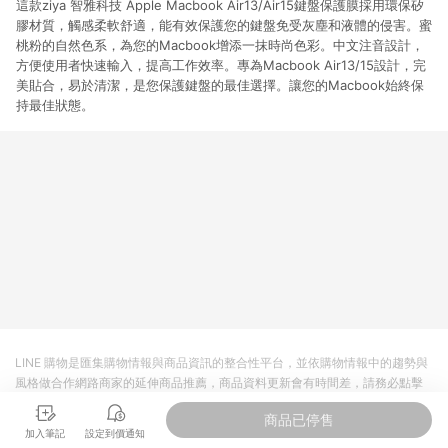
這款ziya 智雅科技 Apple Macbook Air13/Air15鍵盤保護膜採用環保矽
膠材質，觸感柔軟舒適，能有效保護您的鍵盤免受灰塵和液體的侵害。蜜
桃粉的自然色系，為您的Macbook增添一抹時尚色彩。中文注音設計，
方便使用者快速輸入，提高工作效率。專為Macbook Air13/15設計，完
美貼合，易於清潔，是您保護鍵盤的最佳選擇。讓您的Macbook始終保
持最佳狀態。
LINE 購物是匯集購物情報與商品資訊的整合性平台，並依購物情報中的趨勢與
風格做合作網路商家的延伸商品推薦，商品資料更新會有時間差，請務必點擊
商品至各合作網路商家，確認現售價與購物條件，一切資訊以合作廠商網頁為
商品已停售
準。
加入筆記
設定到價通知