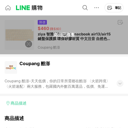
筆記
降價
$460
(降$60)
ziya 智雅科技 apple macbook air13/air15
商品已停售
鍵盤保護膜 環保矽膠材質 中文注音 自然色系
蜜桃粉 1個
Coupang 酷澎
Coupang 酷澎
Coupang 酷澎-天天低價，你的日常所需都在酷澎 〈火箭跨境〉
〈火箭速配〉兩大服務，包羅國內外數百萬選品，低價、免運，
隔日出貨直送到府。挑戰市場最低價，再享免運優惠，食品、保
健、美妝、母嬰、服飾等，快來選購。 WOW！會員 無條件免運
加入WOW會員告別湊免運，火箭速配、火箭跨境優質選品不限金
商品描述
額快速配送，想買就能買。
商品描述