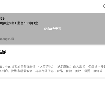
359
NBR無粉指套 L 藍色 100個 1盒
商品已停售
upang 酷澎
 酷澎
天天低價，你的日常所需都在酷澎 〈火箭跨境〉〈火箭速配〉兩大服務，包羅國內
送到府。挑戰市場最低價，再享免運優惠，食品、保健、美妝、母嬰、服飾等
免運 加入WOW會員告別湊免運，火箭速配、火箭跨境優質選品不限金額快速配