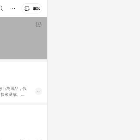
筆記
外數百萬選品，低
，快來選購。
送，想買就能買。