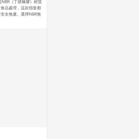
質NBR（丁腈橡膠）材質
是食品處理，這款指套都
安全無虞。選擇NBR無