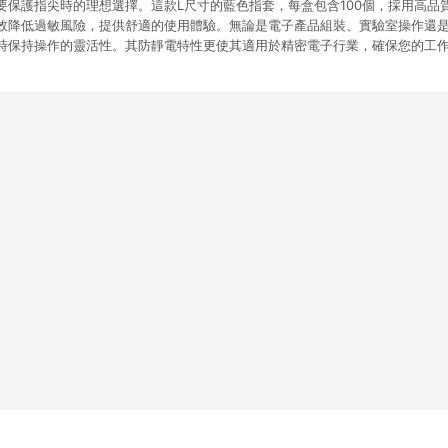
要保護指尖時的理想選擇。這款L尺寸的藍色指套，每盒包含100個，採用高品
效降低過敏風險，提供舒適的使用體驗。無論是電子產品組裝、實驗室操作還
時保持操作的靈活性。其防靜電特性更使其適用於精密電子行業，確保您的工作