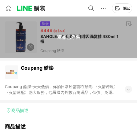
筆記
降價
$449
(降$50)
SAHOLEA 森歐黎漾 咖啡因洗髮精 480ml 1
商品已停售
瓶
Coupang 酷澎
Coupang 酷澎
Coupang 酷澎-天天低價，你的日常所需都在酷澎 〈火箭跨境〉
〈火箭速配〉兩大服務，包羅國內外數百萬選品，低價、免運，
隔日出貨直送到府。挑戰市場最低價，再享免運優惠，食品、保
健、美妝、母嬰、服飾等，快來選購。 WOW！會員 無條件免運
加入WOW會員告別湊免運，火箭速配、火箭跨境優質選品不限金
商品描述
額快速配送，想買就能買。
商品描述