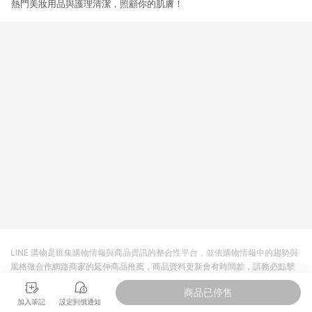
熱門美妝用品與護理清潔，照顧你的肌膚！
LINE 購物是匯集購物情報與商品資訊的整合性平台，並依購物情報中的趨勢與
風格做合作網路商家的延伸商品推薦，商品資料更新會有時間差，請務必點擊
商品至各合作網路商家，確認現售價與購物條件，一切資訊以合作廠商網頁為
商品已停售
準。
加入筆記
設定到價通知