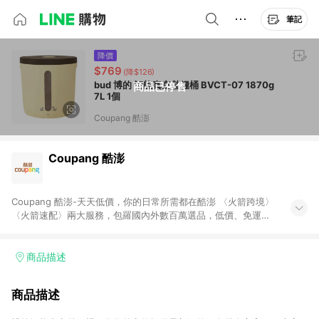
筆記
降價
$769
(降$126)
bud 博的 智能真空儲糧桶 BVCT-07 1870g
商品已停售
7L 1個
Coupang 酷澎
Coupang 酷澎
Coupang 酷澎-天天低價，你的日常所需都在酷澎 〈火箭跨境〉
〈火箭速配〉兩大服務，包羅國內外數百萬選品，低價、免運，
隔日出貨直送到府。挑戰市場最低價，再享免運優惠，食品、保
健、美妝、母嬰、服飾等，快來選購。 WOW！會員 無條件免運
加入WOW會員告別湊免運，火箭速配、火箭跨境優質選品不限金
商品描述
額快速配送，想買就能買。
商品描述