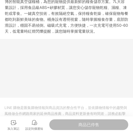
博的智能真空儲糧桶，為您的寵物提供最新鮮的糧食儲存方案。7L大容
量設計，採用食品級ABS+矽膠材質，讓您安心儲存寵物乾糧、濕糧、凍
乾或零食。一鍵真空技術，有效隔絕空氣，保持糧食乾燥，確保寵物每餐
都吃到新鮮美味的食物。桶身設有透明視窗，隨時掌握糧食存量，底部防
滑設計，穩固不易傾倒。磁吸式充電，方便快捷，一次充電可使用50-60
天，低電量時紅燈閃爍提醒，讓您隨時掌握電量狀況。
LINE 購物是匯集購物情報與商品資訊的整合性平台，並依購物情報中的趨勢與
風格做合作網路商家的延伸商品推薦，商品資料更新會有時間差，請務必點擊
商品至各合作網路商家，確認現售價與購物條件，一切資訊以合作廠商網頁為
商品已停售
準。
加入筆記
設定到價通知