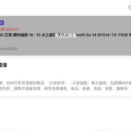
價
41
(降$359)
商品已停售
upang 酷澎
 酷澎
天天低價，你的日常所需都在酷澎 〈火箭跨境〉〈火箭速配〉兩大服務，包羅國內
送到府。挑戰市場最低價，再享免運優惠，食品、保健、美妝、母嬰、服飾等
免運 加入WOW會員告別湊免運，火箭速配、火箭跨境優質選品不限金額快速配