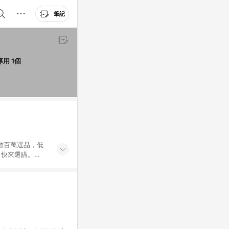
筆記
YADI 亞第 獨特磁吸 16 : 10 水之鏡防窺片 Acer Swift Go 14 SFG14-73-790E 專用 1個
外數百萬選品，低
，快來選購。
送，想買就能買。