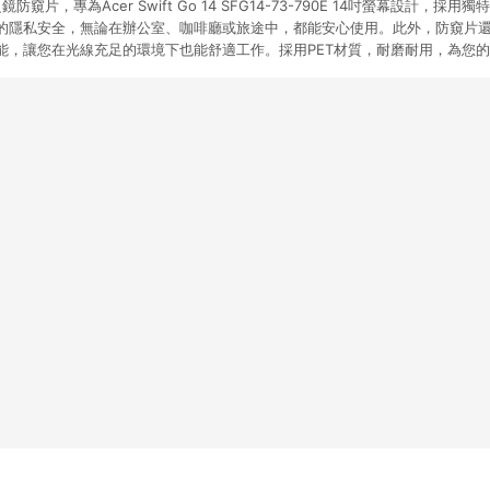
鏡防窺片，專為Acer Swift Go 14 SFG14-73-790E 14吋螢幕設計，
的隱私安全，無論在辦公室、咖啡廳或旅途中，都能安心使用。此外，防窺片
能，讓您在光線充足的環境下也能舒適工作。採用PET材質，耐磨耐用，為您