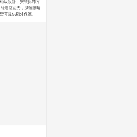
採用獨特磁吸設計，安裝拆卸方
還能過濾藍光，減輕眼睛
的螢幕提供額外保護。