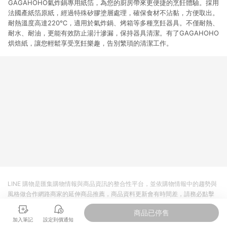
GAGAHOHO氣炸鍋專用紙箔，為您的廚房帶來更便捷的烹飪體驗。採用
法國產紙箔原紙，經過特殊矽膠塗層處理，確保食材不沾黏，方便取出。
耐熱溫度高達220℃，適用於氣炸鍋、烤箱等多種烹飪器具。不僅耐熱、
耐水、耐油，更能有效防止湯汁滲漏，保持器具清潔。有了GAGAHOHO
烘焙紙，讓您輕鬆享受烹飪樂趣，告別繁瑣的清潔工作。
LINE 購物是匯集購物情報與商品資訊的整合性平台，並依購物情報中的趨勢與
風格做合作網路商家的延伸商品推薦，商品資料更新會有時間差，請務必點擊
商品至各合作網路商家，確認現售價與購物條件，一切資訊以合作廠商網頁為
商品已停售
準。
加入筆記
設定到價通知