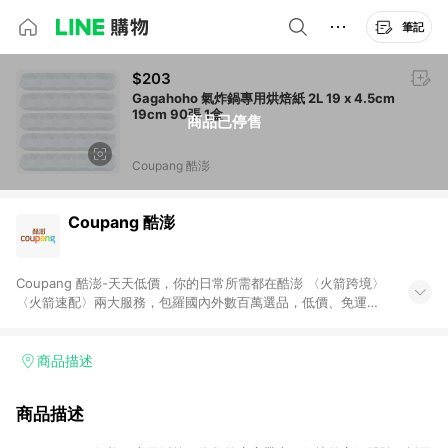
筆記
$203
Gagahoho 氣炸鍋專用烘焙紙 2L 19 x 4.5cm
19cm 90張 1盒
商品已停售
Coupang 酷澎
Coupang 酷澎
Coupang 酷澎-天天低價，你的日常所需都在酷澎 〈火箭跨境〉
〈火箭速配〉兩大服務，包羅國內外數百萬選品，低價、免運，
隔日出貨直送到府。挑戰市場最低價，再享免運優惠，食品、保
健、美妝、母嬰、服飾等，快來選購。 WOW！會員 無條件免運
加入WOW會員告別湊免運，火箭速配、火箭跨境優質選品不限金
商品描述
額快速配送，想買就能買。
商品描述