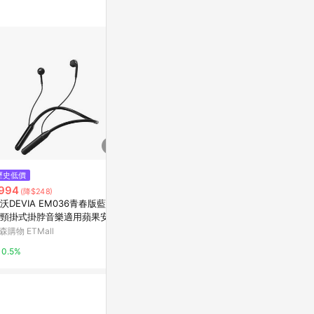
歷史低價
降價
限時加碼
994
$2,090
$199
(降$248)
(降$300)
沃DEVIA EM036青春版藍牙耳
Beats Flex 頸掛無線入耳式耳機
TYPE-C 線
頸掛式掛脖音樂適用蘋果安卓
(原廠公司貨)
機 有線耳機 
機
-C耳機
森購物 ETMall
Yahoo購物中心
蝦皮購物
0.5%
0.3%
5.2%