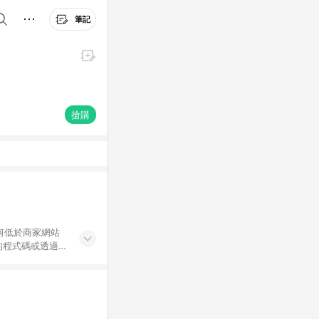
筆記
搶購
何低於商家網站
的程式碼或透過
交易 – 銷售
們根據購買價格計