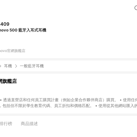
,409
novo 500 藍牙入耳式耳機
novo官網旗艦店
耳機
一般藍牙耳機
官網旗艦店
• 透過直營店和任何員工購買計畫（例如企業合作夥伴商店）購買。 • 使用任
，包括但不限於學生教育代碼、員工折扣和價格匹配。 • 使用從其他網站匯入
、橫幅廣告等點擊購買。 • 任何透過電話/電子郵件/聊天團隊協助的訂單或協商
上，並且現金返還將被自動拒絕。 • 使用禮品卡支付全額或部分付款的購買。 我
• 運費和送貨費 • 信用卡收費 此點數回饋優惠不適用於： • 任何禮品卡、現金
排行榜
商品描述
店優惠（除非另有說明） • 其他會員計劃（除非另有說明） 任何例外情況由商店自行決