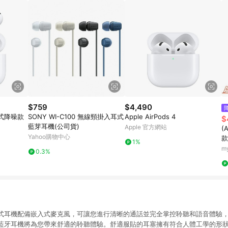
$759
$4,490
主動式降噪款
SONY WI-C100 無線頸掛入耳式
Apple AirPods 4
$
藍芽耳機(公司貨)
Apple 官方網站
(
Yahoo購物中心
款
1%
m
0.3%
藍牙入耳式耳機配備嵌入式麥克風，可讓您進行清晰的通話並完全掌控聆聽和語音體
藍牙耳機將為您帶來舒適的聆聽體驗。舒適服貼的耳塞擁有符合人體工學的形