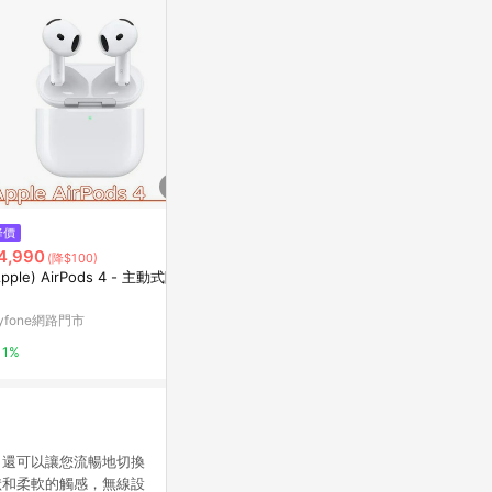
$1,280
$990
降價
InfoThink 史努比系列真無線藍
【id221】A
4,990
(降$100)
牙耳機
TutorABC Sho
Apple) AirPods 4 - 主動式降噪
Yahoo購物中心
2%
yfone網路門市
0.3%
1%
驗，還可以讓您流暢地切換
狀和柔軟的觸感，無線設