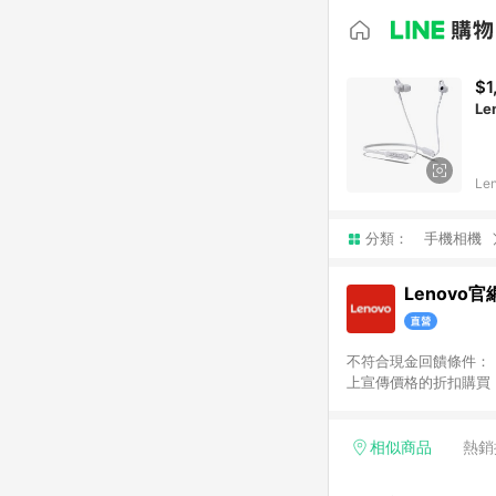
$1
Le
Le
分類：
手機相機
Lenovo
不符合現金回饋條件： 
上宣傳價格的折扣購買
第三方外掛程式、電子報
代表 ID 將附在訂單
算現金回饋，不包括： • 費用 • 稅收 
相似商品
熱銷
券或商店點數兌換 • 其他商
定。