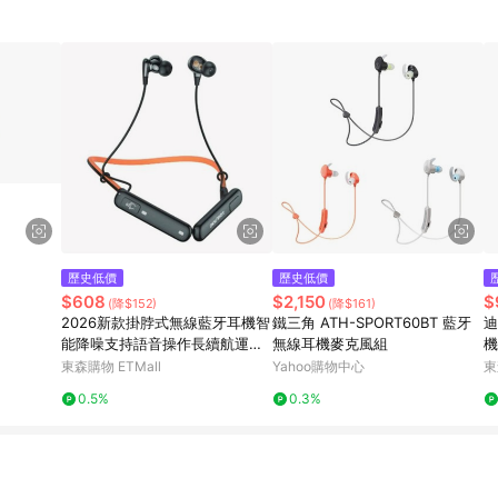
歷史低價
歷史低價
$608
$2,150
$
(降$152)
(降$161)
2026新款掛脖式無線藍牙耳機智
鐵三角 ATH-SPORT60BT 藍牙
迪
能降噪支持語音操作長續航運動
無線耳機麥克風組
機
耳機
手
東森購物 ETMall
Yahoo購物中心
東
0.5%
0.3%