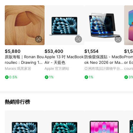
Vision Pro、Vision Pro配件、Pro Display XDR、 禮品卡、禮品
包裝、Apple開發者計畫和運輸、Apple 員購商城、
AppleCare+服務單獨購買或在主產品發貨後購買。 6. 每種型號
都有終⽣回饋限额： a) iPhone、Mac、iPad、Watch、Vision、
Apple TV 及 HomePod : 每個型號6件 b) AirTag 1 件裝及
AirTag 配件: 每款32件 c) AirTag 4 件裝: 8份 d) AirPods 及其他
合資格配: 每款10件 本限額適用於Apple Store網站及APP所有購
買行為，超過限額將停止核發回饋 7. 若您購買符合贈點資格之商
品，且使用禮品卡付款，點數回饋將以扣除禮品卡後的實際付款
$5,880
$53,400
$1,554
$1,5
金額為回饋計算。 8. 國際商家之商品金額及回饋點數依據將以商
原版海報｜Ronan Bou
Apple 13 吋 MacBook
防偷窺保護貼 - MacBo
Prom
品未稅價格為準。 9. 2020/7/13 00:00起回饋點數以商品未稅價
roullec：Drawing 13 -
Air - 天藍色
ok Neo 2026 or Mac
or E
格為準。 10. 若您的訂單內有多項商品且為分批出貨，「LINE購
黑色鋁框
book Air 13.6 or 15.3
Marais 瑪黑家居
Apple 官方網站
亞洲跨境設計購物平台
cour
物通知」僅會發送首批出貨的商品資訊，其餘商品資訊將於出貨
Pinkoi
後三天顯示於「LINE購物後台>我的>我的訂單>已訂購」。 11.
0.5%
1%
1%
3
因Apple隱私政策，LINE購物通知發送時，顯示之訂單時間「分:
秒」皆為「59:59」。 12. 建議可將導購過程進行錄影，避免後續
導購失效無從查證
熱銷排行榜