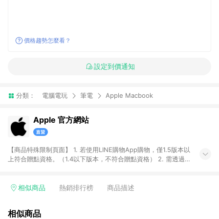
價格趨勢怎麼看？
設定到價通知
分類：
電腦電玩
筆電
Apple Macbook
Apple 官方網站
【商品特殊限制頁面】 1. 若使用LINE購物App購物，僅1.5版本以
上符合贈點資格。（1.4以下版本，不符合贈點資格） 2. 需透過
LINE購物前往Apple蘋果官方網站消費，並在同一瀏覽器於24小
時內結帳，即享有LINE POINTS回饋資格。 3. 符合資格者將於出
貨後3個工作日陸續發送交易訊息通知。 4. 點數將於廠商出貨
相似商品
熱銷排行榜
商品描述
後，隔天起算之60個工作日陸續確認發送。 5. 部分商品不具點數
回饋資格，亦不能使用點數紅包，包含iPhone 17系列、iPhone
相似商品
17e、MacBook Neo、Studio Display XDR 及 Studio Display、