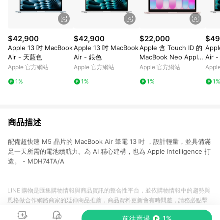
$42,900
$42,900
$22,000
$49
Apple 13 吋 MacBook
Apple 13 吋 MacBook
Apple 含 Touch ID 的
Appl
Air - 天藍色
Air - 銀色
MacBook Neo Apple
Air 
A18 Pro 晶片 - 胭粉色
Apple 官方網站
Apple 官方網站
Apple 官方網站
App
(整修品)
1%
1%
1%
1
商品描述
配備超快速 M5 晶片的 MacBook Air 筆電 13 吋 ，設計輕量，並具備滿
足一天所需的電池續航力。為 AI 精心建構，也為 Apple Intelligence 打
造。 - MDH74TA/A
LINE 購物是匯集購物情報與商品資訊的整合性平台，並依購物情報中的趨勢與
風格做合作網路商家的延伸商品推薦，商品資料更新會有時間差，請務必點擊
商品至各合作網路商家，確認現售價與購物條件，一切資訊以合作廠商網頁為
前往賣場
1%
準。