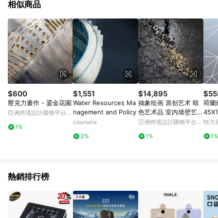
相似商品
LINE購物贈點資格。 6.訂單超過6個月客訴案件不受理
$600
$1,551
$14,895
$55
壓克力畫作 - 鎏金花園
Water Resources Ma
抽象绘画 原创艺术 暗
荷蘭
nagement and Policy
色艺术品 室内墙壁艺术
45X
亞洲跨境設計購物平台
家居装饰
多邊
Pinkoi
coursera
亞洲跨境設計購物平台
特力
1%
Pinkoi
3%
1%
1
熱銷排行榜