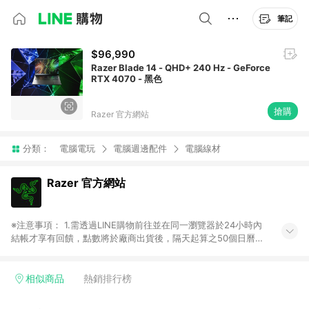
筆記
$96,990
Razer Blade 14 - QHD+ 240 Hz - GeForce
RTX 4070 - 黑色
搶購
Razer 官方網站
分類：
電腦電玩
電腦週邊配件
電腦線材
Razer 官方網站
※注意事項： 1.需透過LINE購物前往並在同一瀏覽器於24小時內
結帳才享有回饋，點數將於廠商出貨後，隔天起算之50個日曆天
陸續確認發送。 2.國際商家之商品金額及回饋點數依據將以商品
未稅價格為準。 3.國際商家之商品金額可能受匯率影響而有微幅
差異。 4.請勿自行更改語言、幣別或地區，回饋的網址以由LINE
相似商品
熱銷排行榜
購物連結過去為準，若修改語言、幣別或地區將不具贈點資格。
5.僅限定透過「台灣地區 Taiwan Region」網站購買，方符合