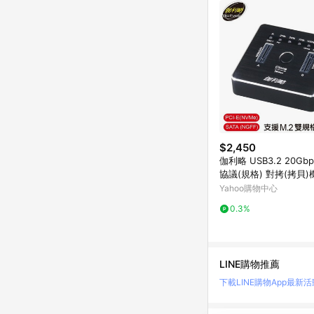
$2,450
伽利略 USB3.2 20Gbp
協議(規格) 對拷(拷貝)機
22D)
Yahoo購物中心
0.3%
LINE購物推薦
下載LINE購物App
最新活