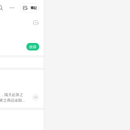
筆記
搶購
後，隔天起算之
商家之商品金額可
為準，若修改語
NE購物贈點資格。