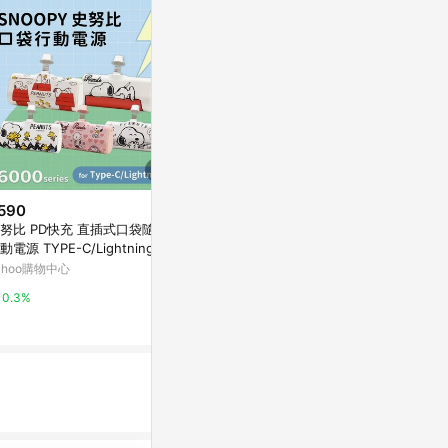
590
$720
歷史低價
努比 PD快充 直插式口袋隨身
iWALK Pro 五代 4800mAh快充
$3,290
(降$
動電源 TYPE-C/Lightning 60
行動 直插式口袋電源 行動電源 L
方型收納DC風
0series
ightning
ahoo購物中心
Yahoo購物中心
citiesocial 
0.3%
0.3%
0.5%