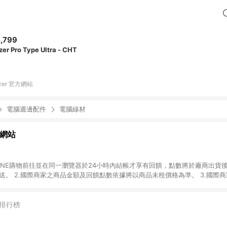
,799
zer Pro Type Ultra - CHT
zer 官方網站
電腦週邊配件
電腦線材
方網站
過LINE購物前往並在同一瀏覽器於24小時內結帳才享有回饋，點數將於廠商出貨
送。 2.國際商家之商品金額及回饋點數依據將以商品未稅價格為準。 3.國際
異。 4.請勿自行更改語言、幣別或地區，回饋的網址以由LINE購物連結過去
資格。 5.僅限定透過「台灣地區 Taiwan Region」網站購買，方符合LI
案件不受理
排行榜