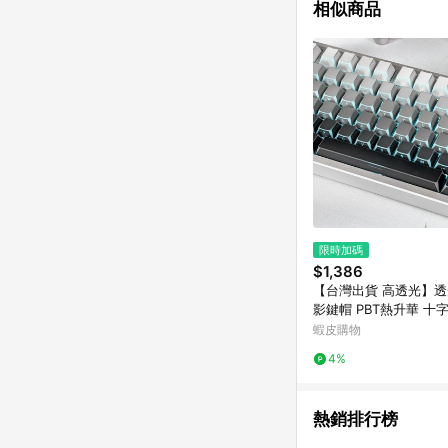
相似商品
限時加碼
$1,386
【台灣出貨 高透光】透
影鍵帽 PBT熱升華 十
測刻 正刻 機械鍵帽 僅
蝦皮購物
盤
4%
熱銷排行榜