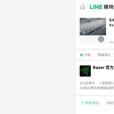
$4
Ra
Ra
分類：
電腦電玩
Razer 官
※注意事項： 1.需透
50個日曆天陸續確認發
能受匯率影響而有微幅差
言、幣別或地區將不具贈點
6.訂單超過6個月客訴
相似商品
熱銷