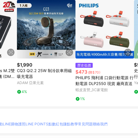
$1,990
$
歷史低價
s M.2雙
CQ3 Qi2.2 25W 制冷款車用磁
史
$473
(降$70)
 (DMC3
吸充電器
行
PHILIPS 飛利浦 口袋行動電源 行
0
ADAM 亞果元素
Y
動電源 DLP2550 現貨 廠商直送
蝦皮直營_3C家電館
4%
1%
動
LINE購物護照
LINE POINTS點數紅包
賺點教學
常見問題
聯絡我們