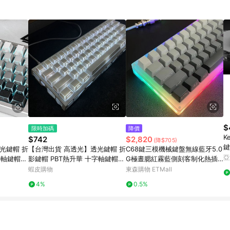
$
限時加碼
降價
K
$742
$2,820
(降$705)
鍵
光鍵帽 折
【台灣出貨 高透光】透光鍵帽 折
C68鍵三模機械鍵盤無線藍牙5.0
亞
字軸鍵帽
影鍵帽 PBT熱升華 十字軸鍵帽
G極晝腮紅霧藍側刻客制化熱插
鍵帽 非鍵
測刻 正刻 機械鍵帽 僅鍵帽 非鍵
拔MAC
蝦皮購物
東森購物 ETMall
盤
4%
0.5%