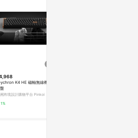
4,968
$9,290
降價
eychron K4 HE 磁軸無線機械
Steelseries賽睿Apex Pro TKL
$1,478
(降$4
盤
無線電競
【獨家組合】 
洲跨境設計購物平台 Pinkoi
新光三越skm online
M-99 XL
東青綠+ 滑鼠
citiesocial 
1%
0.5%
0.5%