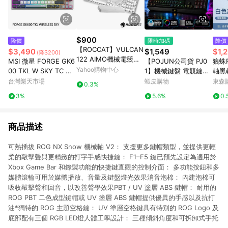
$900
降價
限時加碼
降價
【ROCCAT】VULCAN
$3,490
$1,549
$1,
(降$200)
122 AIMO機械電競鍵
MSI 微星 FORGE GK6
【POJUN公司貨 PJ0
狼蛛
盤專用鍵帽
Yahoo購物中心
00 TKL W SKY TC 電
1】機械鍵盤 電競鍵盤
軸黑
競鍵盤 無線
機械鍵盤 青軸鍵盤 茶
筆記
台灣樂天市場
蝦皮購物
東森購
0.3%
軸鍵盤 紅軸鍵盤 鍵盤
3%
5.6%
0.
青軸 茶軸 鍵盤滑鼠
商品描述
可熱插拔 ROG NX Snow 機械軸 V2： 支援更多鍵帽類型，並提供更輕
柔的敲擊聲與更精緻的打字手感快捷鍵： F1–F5 鍵已預先設定為適用於
Xbox Game Bar 和錄製功能的快捷鍵直觀的控制介面： 多功能按鈕和多
媒體滾輪可用於媒體播放、音量及鍵盤燈光效果消音泡棉： 內建泡棉可
吸收敲擊聲和回音，以改善聲學效果PBT / UV 塗層 ABS 鍵帽： 耐用的
ROG PBT 二色成型鍵帽或 UV 塗層 ABS 鍵帽提供優異的手感以及抗打
油*獨特的 ROG 主題空格鍵： UV 塗層空格鍵具有特別的 ROG Logo 及
底部配有三個 RGB LED燈人體工學設計： 三種傾斜角度和可拆卸式手托