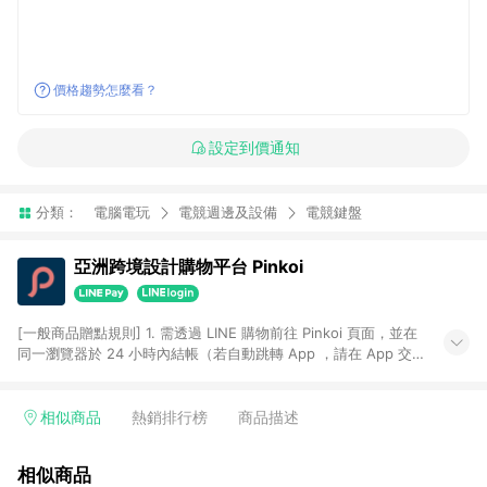
價格趨勢怎麼看？
設定到價通知
分類：
電腦電玩
電競週邊及設備
電競鍵盤
亞洲跨境設計購物平台 Pinkoi
[一般商品贈點規則] 1. 需透過 LINE 購物前往 Pinkoi 頁面，並在
同一瀏覽器於 24 小時內結帳（若自動跳轉 App ，請在 App 交
易），才具點數回饋資格。 2. 點數回饋計算將扣除訂單金額中的
運費與金流手續費與手動輸入之優惠碼折扣。 3. LINE 購物點數
回饋訂單不得享有 Pinkoi 站方優惠，例如首購優惠，P coins，
相似商品
熱銷排行榜
商品描述
全站(不包含手動輸入之優惠碼)。 4. 透過 LINE 購物連結到
Pinkoi 以外之網站購買之商品不具贈點資格。 5. 取消訂單或退貨
相似商品
行為，不具贈點資格，部分退款不在此限。 6. APP 請更新至