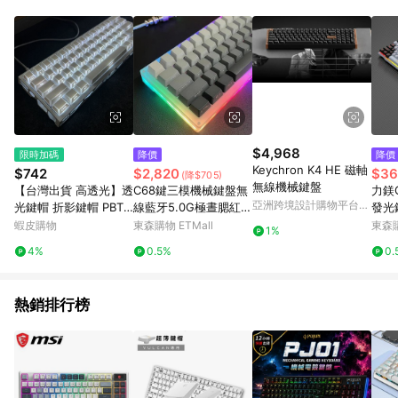
Android v4.6.0 / iOS v4.1.5 以上才具贈點資格。 7. 點數將於出
貨後 45 天後發送。 8. 群眾募資商品，禮物卡，開館保證金，補
運費，攤位費等不具贈點資格。 9. LINE 購物站上之商品規格、
顏色、價位、贈品如與 Pinkoi 商品資訊頁及購物車不符，以
Pinkoi 購物商品資訊頁及購物車標示為準。 10. 點數紅包使用規
則請以點數紅包活動說明為準。 11. 若於 LINE 購物前往 Pinkoi
頁面後才首次下載 Pinkoi APP 並完成訂單，不符合導購資格；承
上，首次下載 Pinkoi APP 後，需透過 LINE 購物前往 Pinkoi 頁
面，方享導購資格。
$4,968
限時加碼
降價
降價
Keychron K4 HE 磁軸
$742
$2,820
$36
(降$705)
無線機械鍵盤
【台灣出貨 高透光】透
C68鍵三模機械鍵盤無
力鎂
亞洲跨境設計購物平台
光鍵帽 折影鍵帽 PBT
線藍牙5.0G極晝腮紅霧
發光
Pinkoi
熱升華 十字軸鍵帽 測
藍側刻客制化熱插拔M
手感
蝦皮購物
東森購物 ETMall
東森購
1%
刻 正刻 機械鍵帽 僅鍵
AC
4%
0.5%
0.
帽 非鍵盤
熱銷排行榜