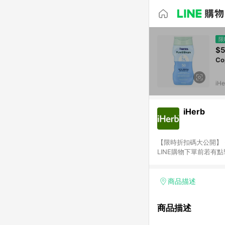
限
$5
Co
iHe
iHerb
【限時折扣碼大公開】 - 新客獨
LINE購物下單前若有
2.訂單若使用非LINE
或由英文單字所組成，如i
勵金） 、英文數字亂數組合
商品描述
者，將於出貨後3個工作
商家之商品金額及回饋點
商品描述
需確認訂單回饋資格，僅
跳轉，在您完成一筆訂單