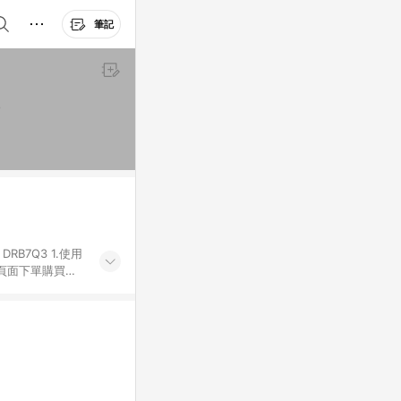
筆記
）
Q3 1.使用
物頁面下單購買。
有iHerb字樣
代碼 （會獲得獎
4.符合贈點資格
發送。 6.國際
差異。 8. 如
LINE購物完成
再完成下單及結