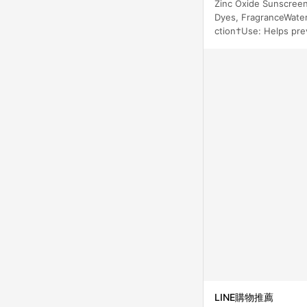
Zinc Oxide Sunscreen
帳。
Dyes, FragranceWater
ction†Use: Helps pre
LINE購物推薦