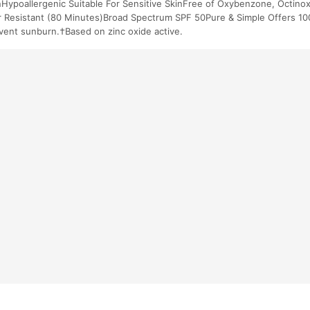
Hypoallergenic Suitable For Sensitive SkinFree of Oxybenzone, Octino
 Resistant (80 Minutes)Broad Spectrum SPF 50Pure & Simple Offers 10
vent sunburn.†Based on zinc oxide active.