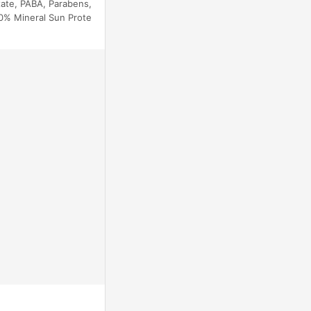
xate, PABA, Parabens,
0% Mineral Sun Prote