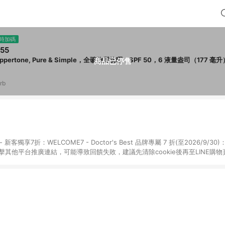
時加碼
55
ppertone, Pure & Simple，全礦物質抗曬，SPF 50，6 液量盎司（177 毫升
商品已停售
rb
享7折：WELCOME7 - Doctor's Best 品牌專屬 7 折(至2026/9/30)：DRB7
點擊其他平台推廣連結，可能導致回饋失敗，建議先清除cookie後再至LINE購
購物頁面上提供的折扣碼，則不符合LINE POINTS 回饋資格（官方折扣碼定義：帶
Herb1212、IMMUNE20等 ; 非iHerb官方折扣碼定義：個人推廣碼或獎勵
，如abc567、xyz987等。） 3. iHerb App下單不符合點數回饋資格。 
日陸續發送交易訊息通知。 5.點數將於廠商出貨後，隔天起算85天後陸續確認
數依據將以商品未稅價格為準。 7.國際商家之商品金額可能受匯率影響而有微幅
提供訂購後60天內的訂單查詢。 9.多筆訂單連續下單 : 每一筆訂單皆需獨立從
的跳轉及結帳後，若需再次下單，請務必重新透過LINE購物跳轉至iHerb後