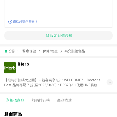
價格趨勢怎麼看？
設定到價通知
分類：
醫療保健
保健/養生
窈窕順暢食品
iHerb
【限時折扣碼大公開】 - 新客獨享7折：WELCOME7 - Doctor's
Best 品牌專屬 7 折(至2026/9/30)：DRB7Q3 1.使用LINE購物下
單前若有點擊其他平台推廣連結，可能導致回饋失敗，建議先清
除cookie後再至LINE購物頁面下單購買。 2.訂單若使用非LINE購
物頁面上提供的折扣碼，則不符合LINE POINTS 回饋資格（官方
相似商品
熱銷排行榜
商品描述
折扣碼定義：帶有iHerb字樣或由英文單字所組成，如
iHerb1212、IMMUNE20等 ; 非iHerb官方折扣碼定義：個人推廣
相似商品
碼或獎勵代碼 （會獲得獎勵金） 、英文數字亂數組合，如