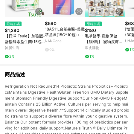
$590
$68
限時加碼
限時加碼
18A511_台塑生醫-美纖
[愷
$1,280
$180
萃晶凍(15G*10包) (直
(30
【日濢 Tsuie】加強版-
毛掌醫學 寵物保健
播介紹片段2:10:00~2:
組
NANOone
UrM
舒暢酵素益生菌(15包/
【貓/狗】 寵物皮膚敏
14:30)
早餐
盒)x4 幫助排便順暢 山
感 腸胃益生菌 寵物氣
神腦生活
蝦皮購物
0%
1
苦瓜酵素＋專利益生菌
管 寵物關節 情緒緩解
2%
1%
菌株
心臟保養 魚油
商品描述
Refrigeration Not Required14 Probiotic Strains Probiotics+Probioti
csMaintains Digestive HealthGluten FreeNon GMO Dietary Supple
ment Stomach Friendly Digestive SupportOur Non-GMO PledgeM
aintain Contains 25 Billion Active. Cultures per serving to help mai
ntain overall digestive health.**Support 14 clinically studied probio
tic strains to support a diverse flora within your digestive system.
Balance Our potent formula provides 100 mg of prebiotics per ser
ving for additional daily support.Nature's Truth ® Daily Ultimate Pr