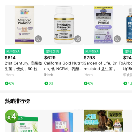
abc567、xyz987等。） 3. iHerb App下單不符合點數回饋資
格。 4.符合贈點資格者，將於出貨後3個工作日陸續發送交易訊
息通知。 5.點數將於廠商出貨後，隔天起算85天後陸續確認發
送。 6.國際商家之商品金額及回饋點數依據將以商品未稅價格為
準。 7.國際商家之商品金額可能受匯率影響而有微幅差異。 8. 如
需確認訂單回饋資格，僅提供訂購後60天內的訂單查詢。 9.多筆
訂單連續下單 : 每一筆訂單皆需獨立從LINE購物完成跳轉，在您
完成一筆訂單的跳轉及結帳後，若需再次下單，請務必重新透過
LINE購物跳轉至iHerb後再完成下單及結帳。
限時加碼
限時加碼
限時加碼
限時
$614
$629
$798
$24
21st Century, 高級益
California Gold Nutriti
Garden of Life, Dr. Fo
Ai
生菌，優效，60 粒膠
on, 含 NCFM、乳酸雙
rmulated 益生菌，每
物1
囊
歧杆菌、植物乳杆菌和
日一次產前配方（無需
0/1
iHerb
iHerb
iHerb
蝦皮
乾酪乳杆菌的益生菌，
冷藏），30 粒素食膠
6%
6%
6%
4.
10 種菌種混合物，250
囊
億 CFU，60 粒素食膠
囊
熱銷排行榜