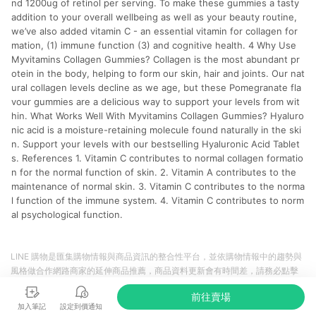
nd 1200ug of retinol per serving. To make these gummies a tasty
addition to your overall wellbeing as well as your beauty routine,
we’ve also added vitamin C - an essential vitamin for collagen for
mation, (1) immune function (3) and cognitive health. 4 Why Use
Myvitamins Collagen Gummies? Collagen is the most abundant pr
otein in the body, helping to form our skin, hair and joints. Our nat
ural collagen levels decline as we age, but these Pomegranate fla
vour gummies are a delicious way to support your levels from wit
hin. What Works Well With Myvitamins Collagen Gummies? Hyaluro
nic acid is a moisture-retaining molecule found naturally in the ski
n. Support your levels with our bestselling Hyaluronic Acid Tablet
s. References 1. Vitamin C contributes to normal collagen formatio
n for the normal function of skin. 2. Vitamin A contributes to the
maintenance of normal skin. 3. Vitamin C contributes to the norma
l function of the immune system. 4. Vitamin C contributes to norm
al psychological function.
LINE 購物是匯集購物情報與商品資訊的整合性平台，並依購物情報中的趨勢與
風格做合作網路商家的延伸商品推薦，商品資料更新會有時間差，請務必點擊
商品至各合作網路商家，確認現售價與購物條件，一切資訊以合作廠商網頁為
前往賣場
準。
加入筆記
設定到價通知