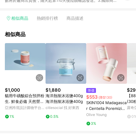
數將於廠商出貨後，隔天起算110天後陸續確認發送。3.國際商家
之商品金額及回饋點數依據將以商品未稅價格為準。4.國際商家
之商品金額可能受匯率影響而有微幅差異。5.禮品卡支付以及使
用未授權優惠碼不符合贈點資格。6.點數發送依據及返點上限將
相似商品
熱銷排行榜
商品描述
以「訂單總金額」計算（不含運費及稅額），不論訂單中有多少
商品，於LINE購物皆視為只購買一商品（金額為當筆訂單所有商
相似商品
品加總金額），亦即點數回饋計算並非以My vitamins實際購買商
品數量拆分計算 。7. 同6說明，訂單完成後的顯示金額可能包含
部分運費或稅金，可返點金額將以系統回傳金額為準 8. 若於商家
App下單，不符合LINE購物導購資格。
$1,000
$1,880
$29
降價
貓用牛磺酸綜合預拌粉
海洋熱辣沐浴鹽400g
【8
$553
(降$130)
生. 鮮食必備 天然營養
海洋熱辣沐浴鹽400g
(30
SKIN1004 Madagasca
補充 全年齡適用
亞洲跨境設計購物平台
citiesocial 找 好東西
露奇亞
r Centella Poremizing
Pinkoi
Quick Clay Stick Mas
Olive Young
1%
0.5%
0
k 27g
3%