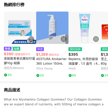
熱銷排行榜
降價
限時加碼
限時
$390
$1,269
$395
$1,
(雙重省$141)
(降$162)
喜能復青春抗菌祛印凝
AESTURA Atobarrier
Replens, 外用舒緩保
雪之
膠10g-箱購
365 Lotion 150mL
濕凝膠，1.5 盎司（42.
80g
屈臣氏Watsons
5 克）
Olive Young
iHerb
屈臣氏
3%
3%
6%
3
商品描述
What Are Myvitamins Collagen Gummies? Our Collagen Gummies
are an expert blend of nutrients, with 500mg of marine collagen a