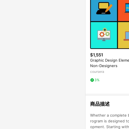
$1,551
Graphic Design Eleme
Non-Designers
coursera
3%
商品描述
Whether a complete b
rogram is designed to
opment. Starting with