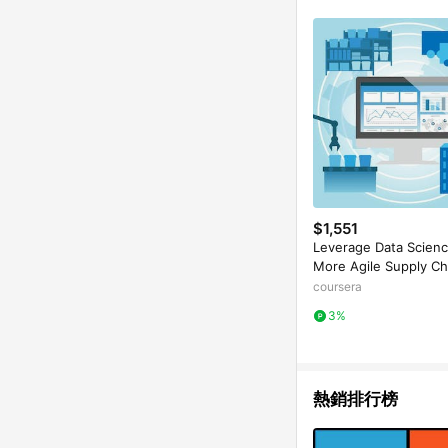
$1,551
Leverage Data Scienc
More Agile Supply Ch
coursera
3%
熱銷排行榜