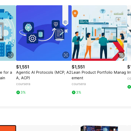
$1,551
$1,551
$
e for a
Agentic AI Protocols (MCP, A2
Lean Product Portfolio Manag
In
ain
A, ACP)
ement
co
coursera
coursera
3%
3%