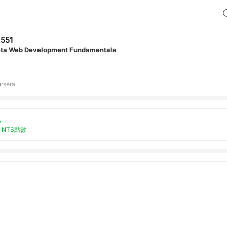
,551
ta Web Development Fundamentals
rsera
%
OINTS點數