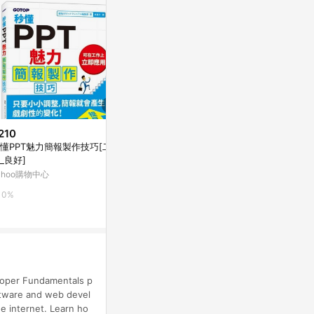
210
$1,551
$255
懂PPT魅力簡報製作技巧[二手
Intro to Operating Systems 1:
文言語法綱要[
_良好]
Virtualization
Yahoo購物中
ahoo購物中心
coursera
0%
0%
3%
eloper Fundamentals p
oftware and web devel
e internet. Learn ho