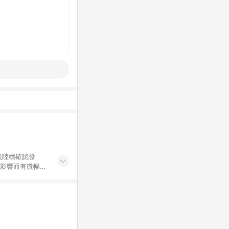
後陸續確認發
率影響而有微幅差
金額」計算（不含
加總金額），亦
可能包含部分運費