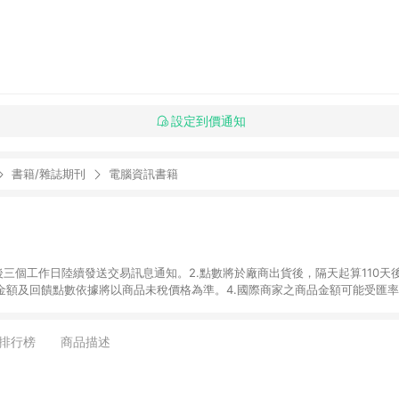
設定到價通知
書籍/雜誌期刊
電腦資訊書籍
後三個工作日陸續發送交易訊息通知。2.點數將於廠商出貨後，隔天起算110天
品金額及回饋點數依據將以商品未稅價格為準。4.國際商家之商品金額可能受匯
及使用未授權優惠碼不符合贈點資格。6.點數發送依據及返點上限將以「訂單總
單中有多少商品，於LINE購物皆視為只購買一商品（金額為當筆訂單所有商品
oursera實際購買商品數量拆分計算 。7. 同6說明，訂單完成後的顯示金額
排行榜
商品描述
系統回傳金額為準 8.若於商家App下單，不符合LINE購物導購資格。