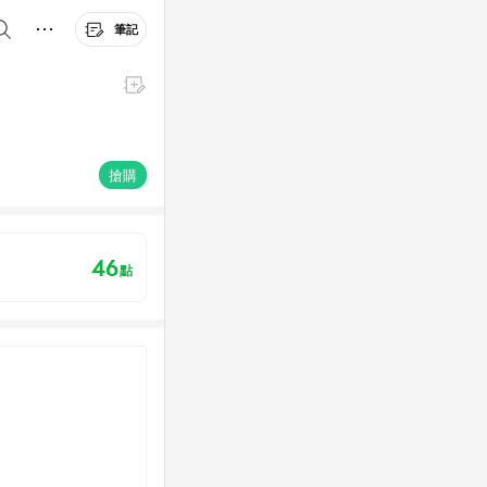
筆記
搶購
46
點