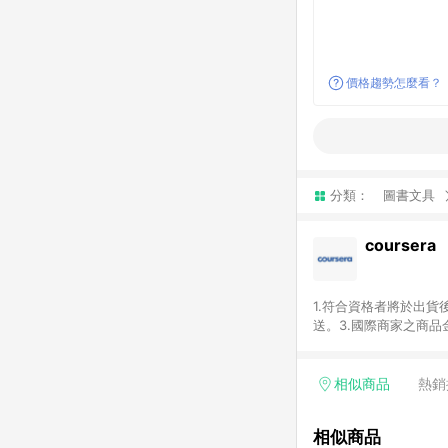
價格趨勢怎麼看？
分類：
圖書文具
coursera
1.符合資格者將於出貨
送。3.國際商家之商
異。5.禮品卡支付以
運費及稅額），不論訂
即點數回饋計算並非以c
相似商品
熱銷
或稅金，可返點金額將以
相似商品