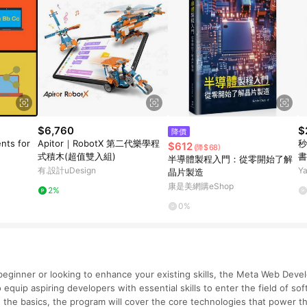
$6,760
$
降價
nts for
Apitor｜RobotX 第二代樂學程
秒
$612
(降$68)
式積木(超值雙入組)
書
半導體製程入門：從零開始了解
有.設計uDesign
Y
晶片製造
康是美網購eShop
2%
0%
eginner or looking to enhance your existing skills, the Meta Web Dev
 equip aspiring developers with essential skills to enter the field of s
 the basics, the program will cover the core technologies that power th