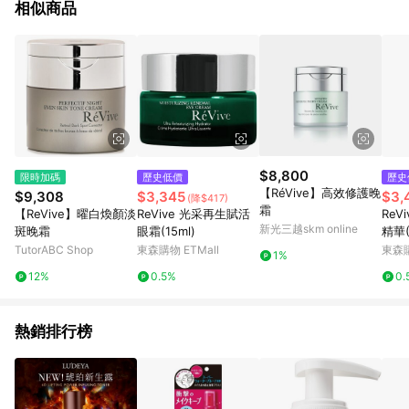
相似商品
$8,800
限時加碼
歷史低價
歷史
【RéVive】高效修護晚
$9,308
$3,345
$3,
(降$417)
霜
【ReVive】曜白煥顏淡
ReVive 光采再生賦活
ReV
新光三越skm online
斑晚霜
眼霜(15ml)
精華(
TutorABC Shop
東森購物 ETMall
東森購
1%
12%
0.5%
0.
熱銷排行榜