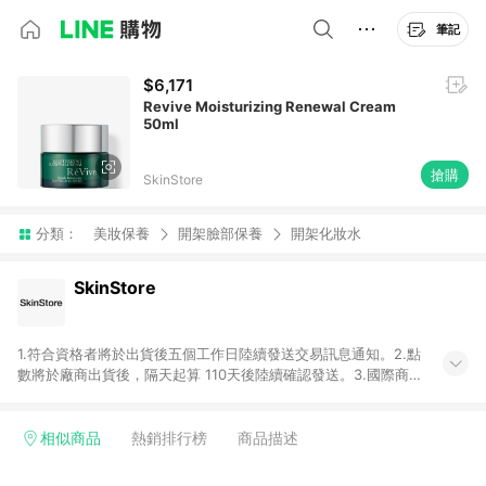
筆記
$6,171
Revive Moisturizing Renewal Cream
50ml
搶購
SkinStore
分類：
美妝保養
開架臉部保養
開架化妝水
SkinStore
1.符合資格者將於出貨後五個工作日陸續發送交易訊息通知。2.點
數將於廠商出貨後，隔天起算 110天後陸續確認發送。3.國際商家
之商品金額及回饋點數依據將以商品未稅價格為準。4.國際商家
之商品金額可能受匯率影響而有微幅差異。5. 點數發送依據及返
點上限將以「訂單總金額」計算。6.若於商家App下單，不符合
相似商品
熱銷排行榜
商品描述
LINE購物導購資格。 7.禮品卡支付以及使用未授權優惠碼不符合
贈點資格。