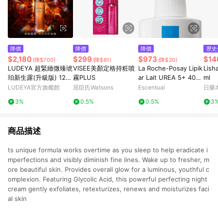
降價
降價
降價
歷史
$2,180
$299
$973
$14
(降$700)
(降$61)
(降$20)
LUDEYA 超緊緻微臻琥
VISEE美顏定格持粧噴
La Roche-Posay Lipik
Lis
珀新生露(升級版) 120
霧PLUS
ar Lait UREA 5+ 400
ml
ml
ml
LUDEYA官方旗艦館
屈臣氏Watsons
Escentual
日藥
3%
0.5%
0.5%
3
商品描述
ts unique formula works overtime as you sleep to help eradicate i
mperfections and visibly diminish fine lines. Wake up to fresher, m
ore beautiful skin. Provides overall glow for a luminous, youthful c
omplexion. Featuring Glycolic Acid, this powerful perfecting night
cream gently exfoliates, retexturizes, renews and moisturizes faci
al skin