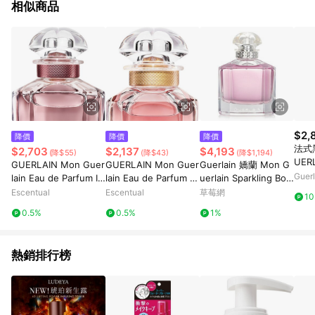
相似商品
$2,
降價
降價
降價
法式黑
$2,703
$2,137
$4,193
(降$55)
(降$43)
(降$1,194)
UER
GUERLAIN Mon Guer
GUERLAIN Mon Guer
Guerlain 嬌蘭 Mon G
Gue
lain Eau de Parfum In
lain Eau de Parfum S
uerlain Sparkling Bou
tense Spray 30ml
pray 30ml
quet 香水噴霧 100ml/
Escentual
Escentual
草莓網
1
3.3oz-香水
0.5%
0.5%
1%
熱銷排行榜