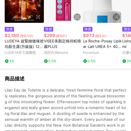
降價
降價
降價
歷史
$2,180
$299
$973
$14
(降$700)
(降$61)
(降$20)
LUDEYA 超緊緻微臻琥
VISEE美顏定格持粧噴
La Roche-Posay Lipik
Lis
珀新生露(升級版) 120
霧PLUS
ar Lait UREA 5+ 400
ml
ml
ml
LUDEYA官方旗艦館
屈臣氏Watsons
Escentual
日藥
3%
0.5%
0.5%
3
商品描述
Lilac Eau de Toilette is a delicate, fresh feminine floral that perfect
ly replicates the gorgeous aroma of the fleeting annual blossomin
g of this intoxicating flower. Effervescent top notes of sparkling b
ergamot and leafy green accord unfold into a romantic heart of livi
ng floral lilac and muguet. A dusting of suede is enhanced by the
sensual warmth of amber at the dry-down. Every purchase of our
Lilac directly supports the New York Botanical Garden’s work in pl