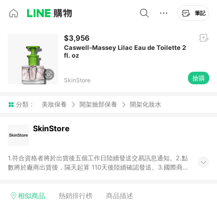
筆記
$3,956
Caswell-Massey Lilac Eau de Toilette 2
fl. oz
搶購
SkinStore
分類：
美妝保養
開架臉部保養
開架化妝水
SkinStore
1.符合資格者將於出貨後五個工作日陸續發送交易訊息通知。2.點
數將於廠商出貨後，隔天起算 110天後陸續確認發送。3.國際商家
之商品金額及回饋點數依據將以商品未稅價格為準。4.國際商家
之商品金額可能受匯率影響而有微幅差異。5. 點數發送依據及返
點上限將以「訂單總金額」計算。6.若於商家App下單，不符合
相似商品
熱銷排行榜
商品描述
LINE購物導購資格。 7.禮品卡支付以及使用未授權優惠碼不符合
贈點資格。