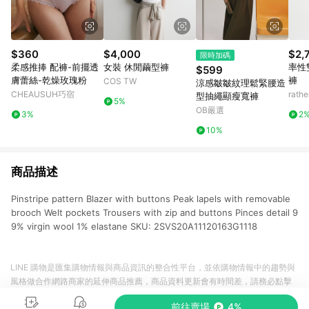
$360
$4,000
$2,
限時加碼
柔感推捧 配褲-前擺透
女裝 休閒繭型褲
率性
$599
膚蕾絲-乾燥玫瑰粉
褲
COS TW
涼感皺皺紋理鬆緊腰造
CHEAUSUH巧宿
rat
型抽繩顯瘦寬褲
5%
OB嚴選
3%
2
10%
商品描述
Pinstripe pattern Blazer with buttons Peak lapels with removable
brooch Welt pockets Trousers with zip and buttons Pinces detail 9
9% virgin wool 1% elastane SKU: 2SVS20A11120163G1118
LINE 購物是匯集購物情報與商品資訊的整合性平台，並依購物情報中的趨勢與
風格做合作網路商家的延伸商品推薦，商品資料更新會有時間差，請務必點擊
商品至各合作網路商家，確認現售價與購物條件，一切資訊以合作廠商網頁為
前往賣場
4%
準。