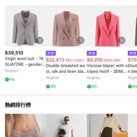
$39,510
降價
降價
降價
Virgin wool suit - TA
$22,473
$8,250
$79
(降$14,982)
(降$5,499)
GLIATORE - gender_
Double-breasted wo
Viscose blazer with s
Doub
Man
Nugnes
ol, silk and linen blaz
triped motif - SEMIC
n bl
er with metal button
OUTURE - gender_W
NELL
Nugnes
Nugnes
Nugn
4%
s - LARDINI - gender
oman
end
4%
4%
4
_Woman
熱銷排行榜