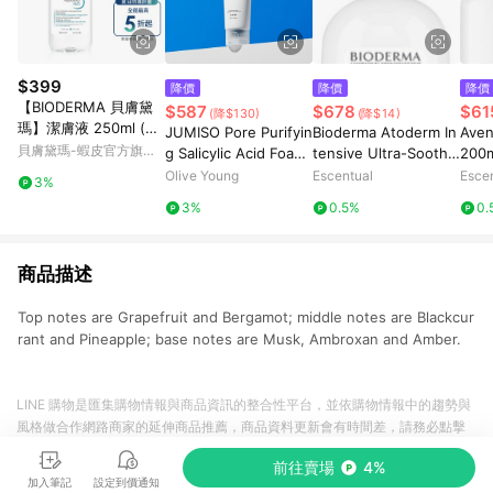
$399
降價
降價
降價
【BIODERMA 貝膚黛
$587
$678
$61
(降$130)
(降$14)
瑪】潔膚液 250ml (舒
JUMISO Pore Purifyin
Bioderma Atoderm In
Aven
敏/保濕二款任選) 官方
貝膚黛瑪-蝦皮官方旗艦
g Salicylic Acid Foami
tensive Ultra-Soothin
200
直營
店
ng Cleanser 120g
g Foaming Gel 500ml
Olive Young
Escentual
Esce
3%
3%
0.5%
0.
商品描述
Top notes are Grapefruit and Bergamot; middle notes are Blackcur
rant and Pineapple; base notes are Musk, Ambroxan and Amber.
LINE 購物是匯集購物情報與商品資訊的整合性平台，並依購物情報中的趨勢與
風格做合作網路商家的延伸商品推薦，商品資料更新會有時間差，請務必點擊
商品至各合作網路商家，確認現售價與購物條件，一切資訊以合作廠商網頁為
前往賣場
4%
準。
加入筆記
設定到價通知