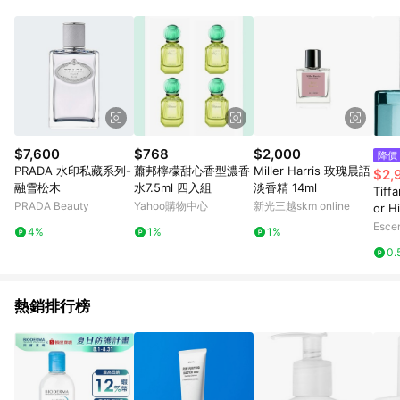
$7,600
$768
$2,000
降價
PRADA 水印私藏系列-
蕭邦檸檬甜心香型濃香
Miller Harris 玫瑰晨語
$2,
融雪松木
水7.5ml 四入組
淡香精 14ml
Tiff
PRADA Beauty
Yahoo購物中心
新光三越skm online
or H
e Sp
Esce
4%
1%
1%
0.
熱銷排行榜