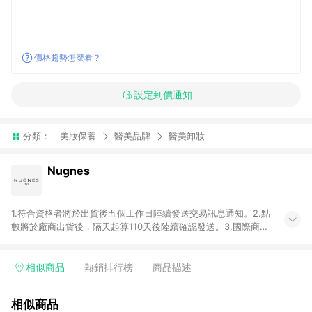
價格趨勢怎麼看？
設定到價通知
分類：
美妝保養
醫美品牌
醫美卸妝
Nugnes
1.符合資格者將於出貨後五個工作日陸續發送交易訊息通知。2.點
數將於廠商出貨後，隔天起算110天後陸續確認發送。3.國際商家
之商品金額及回饋點數依據將以商品未稅價格為準。4.國際商家
之商品金額可能受匯率影響而有微幅差異。5.禮品卡支付以及使
用未授權優惠碼不符合贈點資格。6. 點數發送依據及返點上限將
相似商品
熱銷排行榜
商品描述
以「訂單總金額」計算（不含運費及稅額）7.若於商家App下單，
不符合LINE購物導購資格。8.禮品卡支付以及使用未授權優惠碼
相似商品
不符合贈點資格。