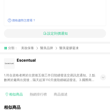
價格趨勢怎麼看？
設定到價通知
分類：
美妝保養
醫美品牌
醫美凝膠凝凍
Escentual
1.符合資格者將於出貨後五個工作日陸續發送交易訊息通知。2.點
數將於廠商出貨後，隔天起算110天後陸續確認發送。3.國際商家
之商品金額及回饋點數依據將以商品未稅價格為準。4.國際商家
之商品金額可能受匯率影響而有微幅差異。5.禮品卡支付以及使
用未授權優惠碼不符合贈點資格。6. 點數發送依據及返點上限將
相似商品
熱銷排行榜
商品描述
以「訂單總金額」計算（不含運費及稅額）7.若於商家App下單，
不符合LINE購物導購資格。8.禮品卡支付以及使用未授權優惠碼
相似商品
不符合贈點資格。