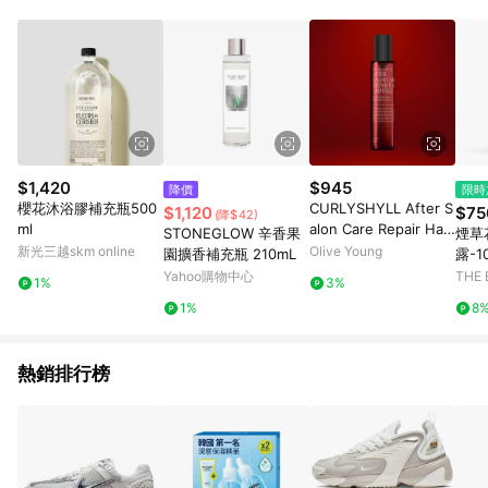
$1,420
$945
降價
限時
櫻花沐浴膠補充瓶500
CURLYSHYLL After S
$1,120
$75
(降$42)
ml
alon Care Repair Hair
STONEGLOW 辛香果
煙草
Ampoule 100mL
新光三越skm online
Olive Young
園擴香補充瓶 210mL
露-1
Yahoo購物中心
THE
1%
3%
1%
8
熱銷排行榜