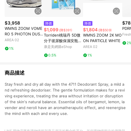
$3,958
$78
降價
降價
WMNS ZOOM VOME
PD
$1,099
$1,804
(降$391)
(降$509)
RO 5 PHOTON DUST
Fres
Torriden桃瑞丹 5D微
WMNS ZOOM 2K MO
METALLIC SILVER
AREA 02
分子玻尿酸保濕安瓶精
ON PARTICLE WHITE
2
華限量套裝-精華50ML
康是美網購eShop
AREA 02
1%
*2、凝霜20ML*1
0.5%
1%
商品描述
Stay fresh and dry all day with the 4711 Deodorant Spray, a mild a
nd refreshing deodoriser. The gentle formulation makes for a revi
ving experience, treating the area without irritation or disruption
of the skin's natural balance. Essential oils of bergamot, lemon, la
vender and neroli have an aromatheraputic effect, and reenergise
the mind with each and every use.
LINE 購物是匯集購物情報與商品資訊的整合性平台，並依購物情報中的趨勢與