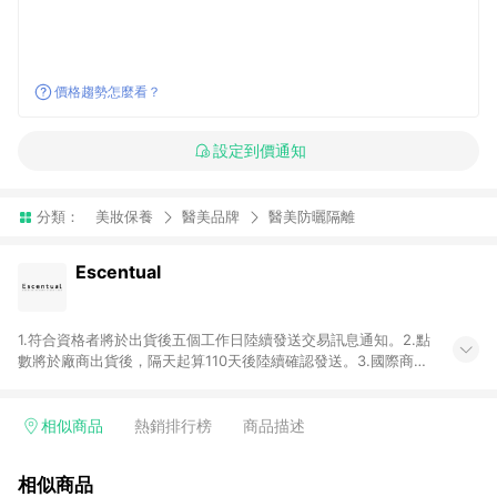
價格趨勢怎麼看？
設定到價通知
分類：
美妝保養
醫美品牌
醫美防曬隔離
Escentual
1.符合資格者將於出貨後五個工作日陸續發送交易訊息通知。2.點
數將於廠商出貨後，隔天起算110天後陸續確認發送。3.國際商家
之商品金額及回饋點數依據將以商品未稅價格為準。4.國際商家
之商品金額可能受匯率影響而有微幅差異。5.禮品卡支付以及使
用未授權優惠碼不符合贈點資格。6. 點數發送依據及返點上限將
相似商品
熱銷排行榜
商品描述
以「訂單總金額」計算（不含運費及稅額）7.若於商家App下單，
不符合LINE購物導購資格。8.禮品卡支付以及使用未授權優惠碼
相似商品
不符合贈點資格。