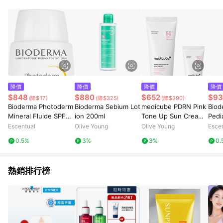
降價
降價
降價
降價
$848
$880
$652
$93
(降$17)
(降$325)
(降$390)
Bioderma Photoderm
Bioderma Sebium Lot
medicube PDRN Pink
Biod
Mineral Fluide SPF50
ion 200ml
Tone Up Sun Cream
Pedi
+ 75g
50ml Set (+20ml)
50+ 
Escentual
Olive Young
Olive Young
Esce
0.5%
3%
3%
0.
熱銷排行榜