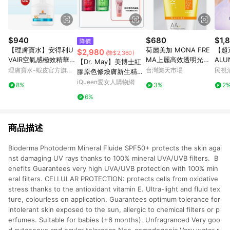
$940
$680
$1,
降價
【理膚寶水】安得利U
荷麗美加 MONA FRE
【超
$2,980
(降$2,360)
VAIR空氣感極效精華防
MA上麗高效透明光感
AL
【Dr. May】美博士紅
曬 50ml La Roche-Po
水防曬SPF 50+ PA++
SPF
理膚寶水-蝦皮官方旗艦
台灣樂天市場
民視
膠原色修煥膚新生精華
say 官方旗艦店
++ ｜全館滿$199免運
（高
店
(30ml)紅外泌膠原精華
iQueen愛女人購物網
8%
3%
2
+PDRN積雪草保濕修
6%
護精華(30ml)綠外泌修
護精華+贈清爽/潤色防
曬乳(40ml)任選1
商品描述
Bioderma Photoderm Mineral Fluide SPF50+ protects the skin agai
nst damaging UV rays thanks to 100% mineral UVA/UVB filters. B
enefits Guarantees very high UVA/UVB protection with 100% min
eral filters. CELLULAR PROTECTION: protects cells from oxidative
stress thanks to the antioxidant vitamin E. Ultra-light and fluid tex
ture, colourless on application. Guarantees optimum tolerance for
intolerant skin exposed to the sun, allergic to chemical filters or p
erfumes. Suitable for babies (+6 months). Unfragranced Very goo